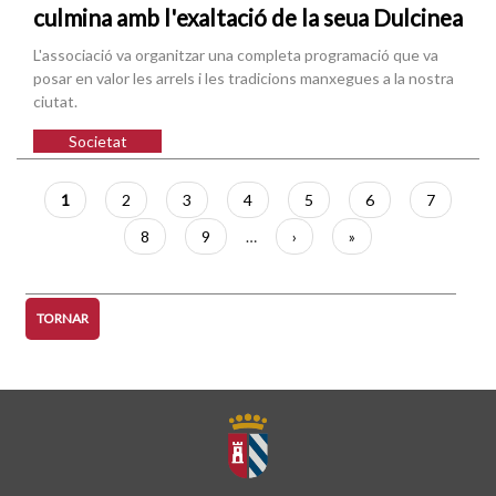
culmina amb l'exaltació de la seua Dulcinea
L'associació va organitzar una completa programació que va
posar en valor les arrels i les tradicions manxegues a la nostra
ciutat.
Societat
Paginació
Pàgina
1
Pàgina
2
Pàgina
3
Pàgina
4
Pàgina
5
Pàgina
6
Pàgina
7
actual
Pàgina
8
Pàgina
9
…
Pàgina
›
Última
»
següent
pàgina
TORNAR