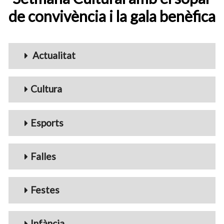
de convivència i la gala benèfica
Menu_Videos
Actualitat
Cultura
Esports
Falles
Festes
Infància