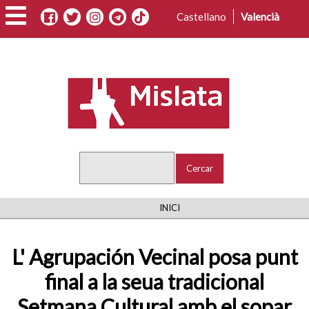
Vés
Castellano
Valencià
al
contingut
Cercar
FIL
INICI
D'ARIADNA
L' Agrupación Vecinal posa punt
final a la seua tradicional
Setmana Cultural amb el sopar