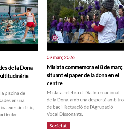
09 març 2026
Mislata commemora el 8 de març
es de la Dona
situant el paper de la dona en el
ltitudinària
centre
Mislata celebra el Dia Internacional
 la piscina de
de la Dona, amb una despertà amb tro
ssades en una
de bac i l’actuació de l’Agrupació
a exercici físic,
Vocal Dissonants.
articular.
Societat