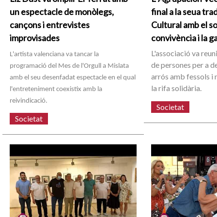
un espectacle de monòlegs,
final a la seua tr
cançons i entrevistes
Cultural amb el s
improvisades
convivència i la g
L'associació va reun
L'artista valenciana va tancar la
de persones per a d
programació del Mes de l'Orgull a Mislata
arrós amb fessols i 
amb el seu desenfadat espectacle en el qual
la rifa solidària.
l'entreteniment coexistix amb la
reivindicació.
Societat
Societat