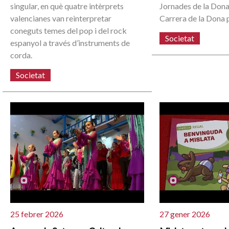
singular, en què quatre intèrprets
Jornades de la Dona
valencianes van reinterpretar
Carrera de la Dona p
coneguts temes del pop i del rock
Societat
espanyol a través d’instruments de
corda.
Societat
25 febrer 2026
27 gener 2026