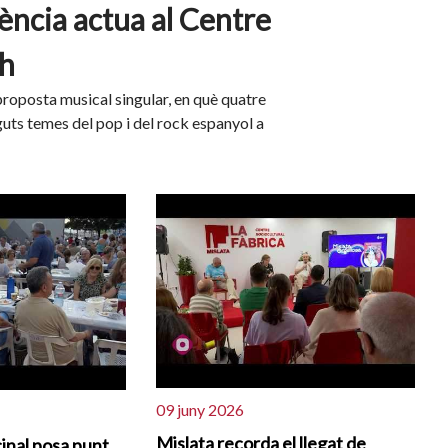
ència actua al Centre
ch
proposta musical singular, en què quatre
uts temes del pop i del rock espanyol a
09 juny 2026
Mislata recorda el llegat de
inal posa punt