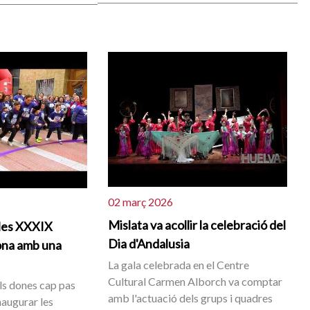
02 març 2026
Mislata va acollir la celebració del
 les XXXIX
Dia d'Andalusia
ona amb una
La gala celebrada en el Centre
Cultural Carmen Alborch va comptar
ls dones cap pas
amb l'actuació dels grups i quadres
naugurar les