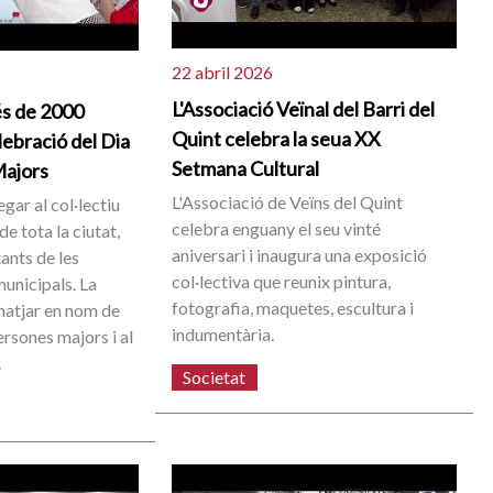
22 abril 2026
L'Associació Veïnal del Barri del
és de 2000
Quint celebra la seua XX
lebració del Dia
Setmana Cultural
Majors
L'Associació de Veïns del Quint
gar al col·lectiu
celebra enguany el seu vinté
e tota la ciutat,
aniversari i inaugura una exposició
ants de les
col·lectiva que reunix pintura,
municipals. La
fotografia, maquetes, escultura i
natjar en nom de
indumentària.
persones majors i al
.
Societat