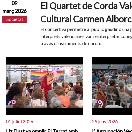
09
El Quartet de Corda Val
març 2026
Cultural Carmen Albor
Societat
El concert va permetre al públic gaudir d’una 
intèrprets valencianes van reinterpretar coneg
través d’instruments de corda.
01 juliol 2026
29 juny 2026
Liz Dust va omplir El Terrat amb
L' Agrupación Vec