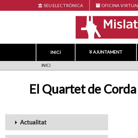
Vés
SEU ELECTRÒNICA
OFICINA VIRTUA
al
contingut
AJUNTAMENT
INICI
FIL
INICI
D'ARIADNA
El Quartet de Corda
Menu_Videos
Actualitat