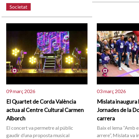
Societat
09 març 2026
03 març 2026
El Quartet de Corda València
Mislata inaugura
actua al Centre Cultural Carmen
Jornades de la D
Alborch
carrera
El concert va permetre al públic
Baix el lema “Amb e
gaudir d’una proposta musical
arrere”, Mislata va i