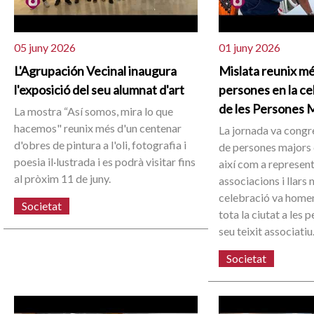
05 juny 2026
01 juny 2026
L'Agrupación Vecinal inaugura
Mislata reunix m
l'exposició del seu alumnat d'art
persones en la ce
de les Persones 
La mostra “Así somos, mira lo que
hacemos" reunix més d'un centenar
La jornada va congre
d'obres de pintura a l'oli, fotografia i
de persones majors d
poesia il·lustrada i es podrà visitar fins
així com a represent
al pròxim 11 de juny.
associacions i llars 
celebració va home
Societat
tota la ciutat a les 
seu teixit associatiu
Societat