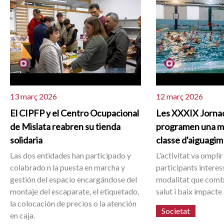
13 març 2026
12 març 2026
El CIPFP y el Centro Ocupacional
Les XXXIX Jornad
de Mislata reabren su tienda
programen una mu
solidaria
classe d'aiguagim
Las dos entidades han participado y
L'activitat va omplir
colabrado n la puesta en marcha y
participants intere
gestión del espacio encargándose del
modalitat que combin
montaje del escaparate, el etiquetado,
salut i baix impacte 
la colocación de precios o la atención
Societat
en caja.