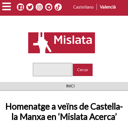
Vés
Castellano
Valencià
al
contingut
Cercar
FIL
INICI
D'ARIADNA
Homenatge a veïns de Castella-
la Manxa en ‘Mislata Acerca’