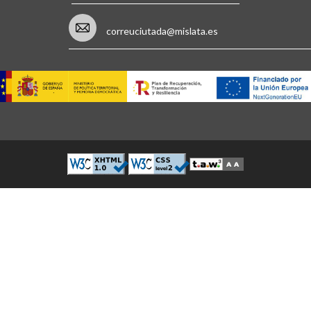
correuciutada@mislata.es