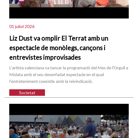
01 juliol 2026
Liz Dust va omplir El Terrat amb un
espectacle de monòlegs, cançons i
entrevistes improvisades
L'artista valenciana va tancar la programació del Mes de l'Orgull a
Mislata amb el seu desenfadat espectacle en el qual
l'entreteniment coexistix amb la reivindicació.
Societat