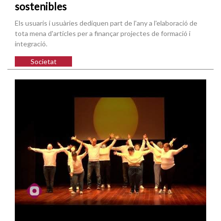
sostenibles
Els usuaris i usuàries dediquen part de l'any a l'elaboració de
tota mena d'articles per a finançar projectes de formació i
integració.
Societat