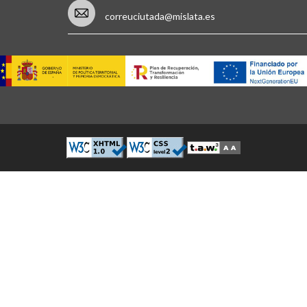
correuciutada@mislata.es