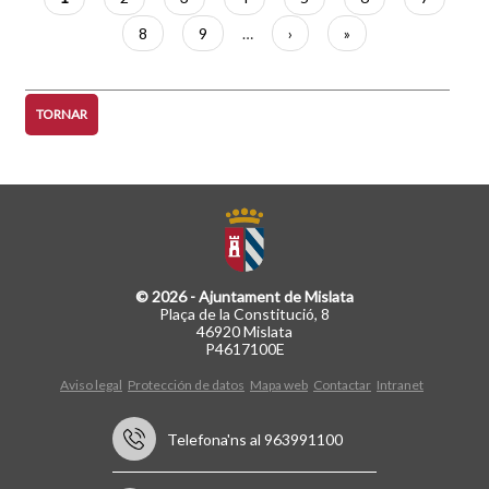
actual
Pàgina
8
Pàgina
9
…
Pàgina
›
Última
»
següent
pàgina
TORNAR
© 2026 - Ajuntament de Mislata
Plaça de la Constitució, 8
46920 Mislata
P4617100E
Aviso legal
Protección de datos
Mapa web
Contactar
Intranet
Telefona'ns al 963991100