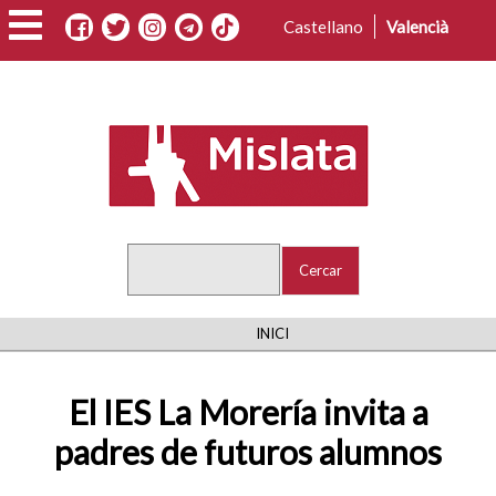
Vés
Castellano
Valencià
al
contingut
Cercar
FIL
INICI
D'ARIADNA
El IES La Morería invita a
padres de futuros alumnos