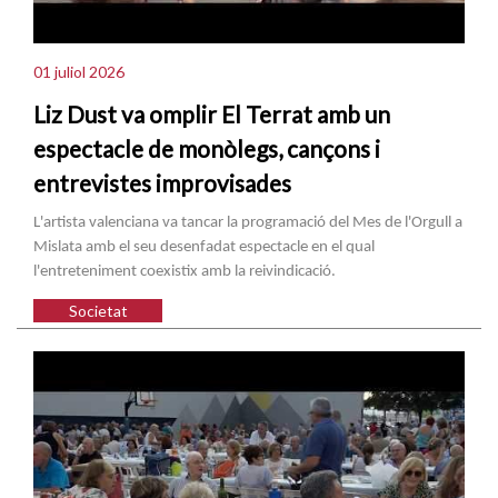
01 juliol 2026
Liz Dust va omplir El Terrat amb un
espectacle de monòlegs, cançons i
entrevistes improvisades
L'artista valenciana va tancar la programació del Mes de l'Orgull a
Mislata amb el seu desenfadat espectacle en el qual
l'entreteniment coexistix amb la reivindicació.
Societat