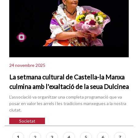
24 novembre 2025
La setmana cultural de Castella-la Manxa
culmina amb l'exaltació de la seua Dulcinea
L'associació va organitzar una completa programació que va
posar en valor les arrels i les tradicions manxegues a la nostra
ciutat.
Societat
Paginació
Pàgina
1
Pàgina
2
Pàgina
3
Pàgina
4
Pàgina
5
Pàgina
6
Pàgina
7