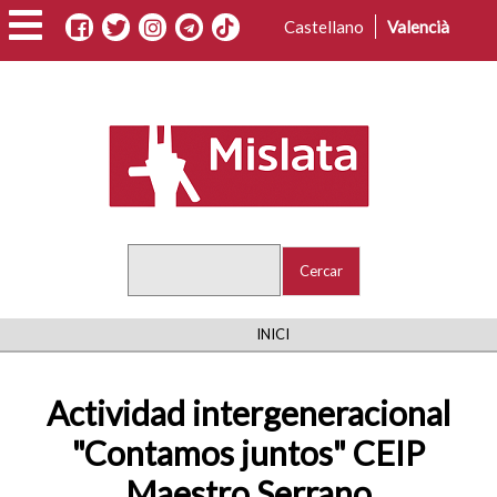
Vés
Castellano
Valencià
al
contingut
Cercar
FIL
INICI
D'ARIADNA
Actividad intergeneracional
"Contamos juntos" CEIP
Maestro Serrano