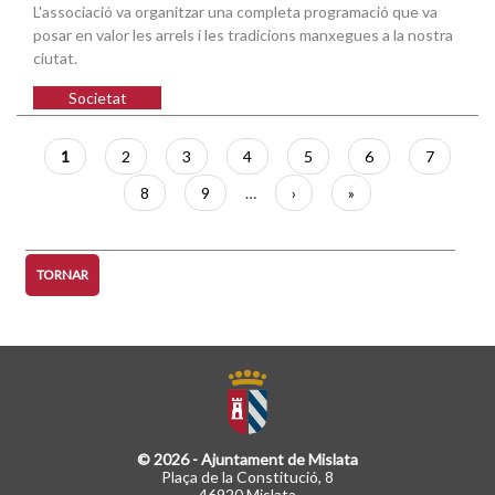
L'associació va organitzar una completa programació que va
posar en valor les arrels i les tradicions manxegues a la nostra
ciutat.
Societat
Paginació
Pàgina
1
Pàgina
2
Pàgina
3
Pàgina
4
Pàgina
5
Pàgina
6
Pàgina
7
actual
Pàgina
8
Pàgina
9
…
Pàgina
›
Última
»
següent
pàgina
TORNAR
© 2026 - Ajuntament de Mislata
Plaça de la Constitució, 8
46920 Mislata