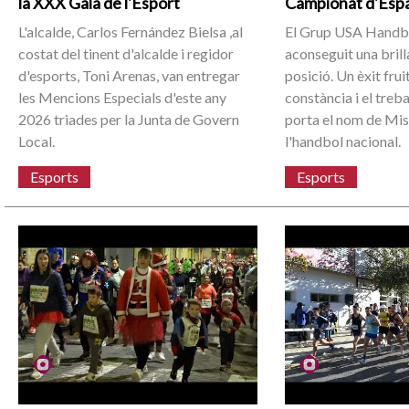
la XXX Gala de l'Esport
Campionat d'Esp
L'alcalde, Carlos Fernández Bielsa ,al
El Grup USA Handbo
costat del tinent d'alcalde i regidor
aconseguit una brill
d'esports, Toni Arenas, van entregar
posició. Un èxit fruit
les Mencions Especials d'este any
constància i el treb
2026 triades per la Junta de Govern
porta el nom de Mis
Local.
l'handbol nacional.
Esports
Esports