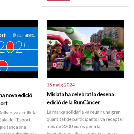
15 maig 2024
Mislata ha celebrat la desena
na nova edició
edició de la RunCàncer
port
La marxa solidària va reunir una gran
ellver va acollir la
quantitat de participants i va recaptar
Gala de l'Esport,
més de 3200 euros per a la
que tanca una
investigació i lluita contra el càncer.
 plena d'èxits per