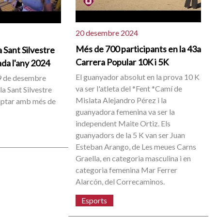
20 desembre 2024
Més de 700 participants en la 43a
a Sant Silvestre
Carrera Popular 10K i 5K
da l'any 2024
El guanyador absolut en la prova 10 K
9 de desembre
va ser l'atleta del *Fent *Camí de
la Sant Silvestre
Mislata Alejandro Pérez i la
mptar amb més de
guanyadora femenina va ser la
independent Maite Ortiz. Els
guanyadors de la 5 K van ser Juan
Esteban Arango, de Les meues Carns
Graella, en categoria masculina i en
categoria femenina Mar Ferrer
Alarcón, del Correcaminos.
Esports