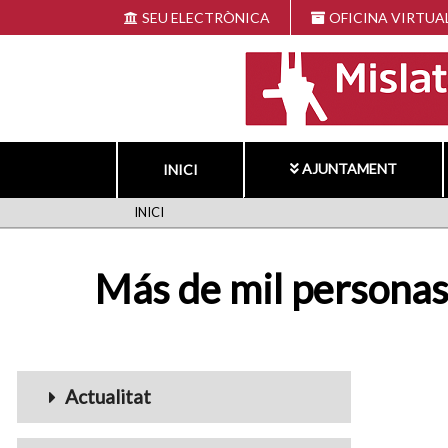
Vés
SEU ELECTRÒNICA
OFICINA VIRTUA
al
contingut
AJUNTAMENT
INICI
FIL
INICI
D'ARIADNA
Más de mil personas
Menu_Videos
Actualitat