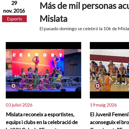
29
Más de mil personas acu
nov. 2016
Mislata
Esports
El pasado domingo se celebró la 10k de Mislat
03 juliol 2026
19 maig 2026
Mislata reconeix a esportistes,
El Juvenil Femení
equips i clubs en la celebració de
aconseguix el bro