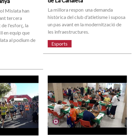
de La Canaleta
anya
La millora respon una demanda
l Mislata han
històrica del club d'atletisme i suposa
ant tercera
un pas avant en la modernització de
 de l'esforç, la
les infraestructures.
all en equip que
lata al podium de
Esports