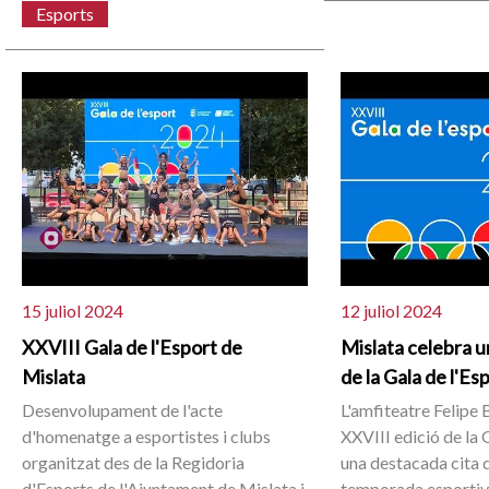
Esports
15 juliol 2024
12 juliol 2024
XXVIII Gala de l'Esport de
Mislata celebra u
Mislata
de la Gala de l'Es
Desenvolupament de l'acte
L'amfiteatre Felipe B
d'homenatge a esportistes i clubs
XXVIII edició de la 
organitzat des de la Regidoria
una destacada cita 
d'Esports de l'Ajuntament de Mislata i
temporada esportiva