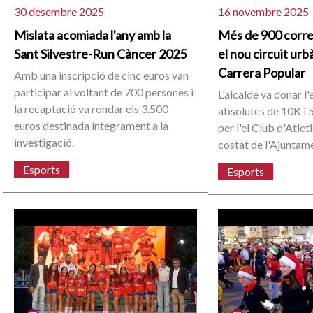
30 desembre 2025
16 novembre 2025
Mislata acomiada l'any amb la
Més de 900 corr
Sant Silvestre-Run Càncer 2025
el nou circuit urb
Carrera Popular
Amb una inscripció de cinc euros van
participar al voltant de 700 persones i
L'alcalde va donar l'
la recaptació va rondar els 3.500
absolutes de 10K i 
euros destinada íntegrament a la
per l'el Club d'Atle
investigació.
costat de l'Ajuntam
Esports
Esports