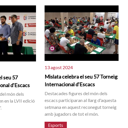
13 agost 2024
Mislata celebra el seu 57 Torneig
el seu 57
Internacional d'Escacs
ional d'Escacs
Destacades figures del món dels
del món dels
escacs participaran al llarg d'aquesta
 en la LVII edició
setmana en aquest reconegut torneig
.
amb jugadors de tot el món.
Esports