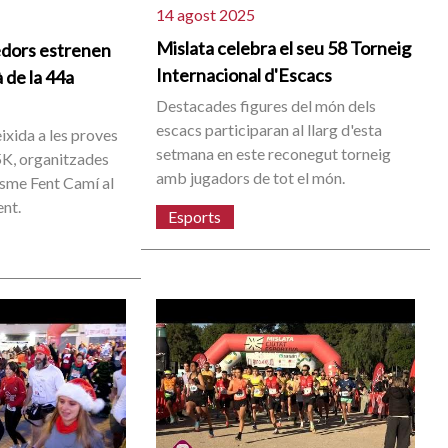
14 agost 2025
Mislata celebra el seu 58 Torneig
edors estrenen
Internacional d'Escacs
à de la 44a
Destacades figures del món dels
escacs participaran al llarg d'esta
eixida a les proves
setmana en este reconegut torneig
5K, organitzades
amb jugadors de tot el món.
tisme Fent Camí al
ent.
Esports