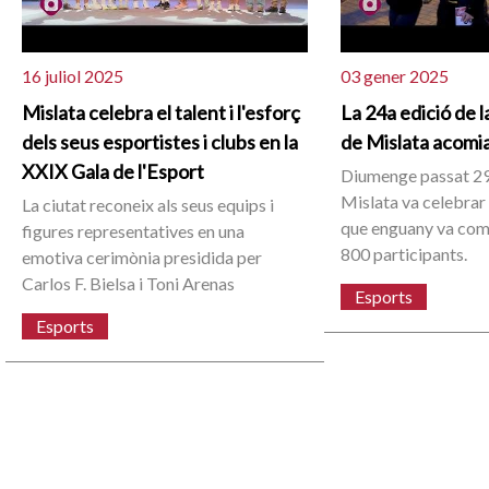
16 juliol 2025
03 gener 2025
Mislata celebra el talent i l'esforç
La 24a edició de l
dels seus esportistes i clubs en la
de Mislata acomia
XXIX Gala de l'Esport
Diumenge passat 2
Mislata va celebrar 
La ciutat reconeix als seus equips i
que enguany va co
figures representatives en una
800 participants.
emotiva cerimònia presidida per
Carlos F. Bielsa i Toni Arenas
Esports
Esports