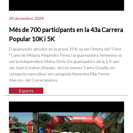
20 desembre 2024
Més de 700 participants en la 43a Carrera
Popular 10K i 5K
El guanyador absolut en la prova 10 K va ser l'atleta del *Fent
*Camí de Mislata Alejandro Pérez i la guanyadora femenina va
ser la independent Maite Ortiz. Els guanyadors de la 5 K van
ser Juan Esteban Arango, de Les meues Carns Graella, en
categoria masculina i en categoria femenina Mar Ferrer
Alarcón, del Correcaminos.
Esports