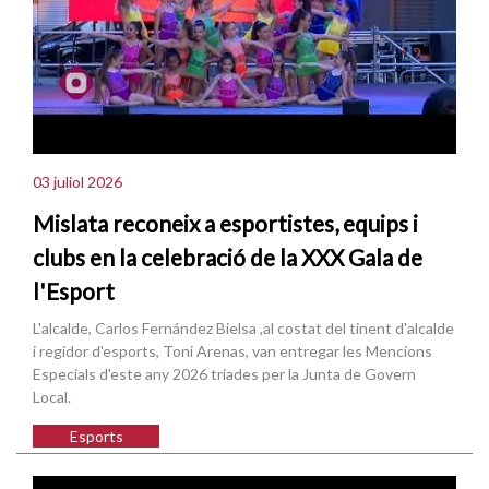
03 juliol 2026
Mislata reconeix a esportistes, equips i
clubs en la celebració de la XXX Gala de
l'Esport
L'alcalde, Carlos Fernández Bielsa ,al costat del tinent d'alcalde
i regidor d'esports, Toni Arenas, van entregar les Mencions
Especials d'este any 2026 triades per la Junta de Govern
Local.
Esports