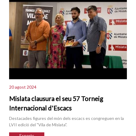
20 agost 2024
Mislata clausura el seu 57 Torneig
Internacional d'Escacs
Destacades figures del món dels escacs es congreguen en la
LVII edició del "Vila de Mislata".
Esports