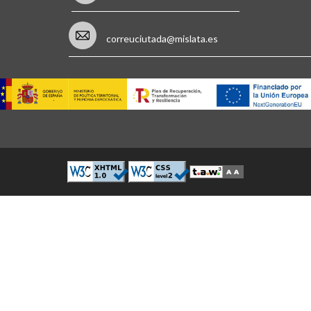
correuciutada@mislata.es