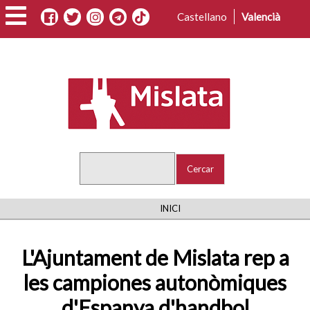
Vés
Castellano
Valencià
al
contingut
Cercar
FIL
INICI
D'ARIADNA
L'Ajuntament de Mislata rep a
les campiones autonòmiques
d'Espanya d'handbol