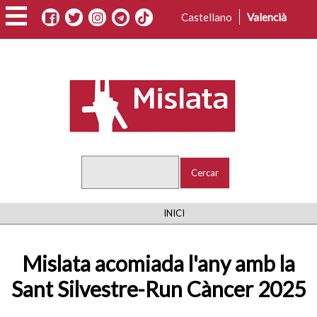
Vés
Castellano
Valencià
al
contingut
Cercar
FIL
INICI
D'ARIADNA
Mislata acomiada l'any amb la
Sant Silvestre-Run Càncer 2025