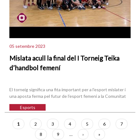
05 setembre 2023
Mislata acull la final del I Torneig Teika
d’handbol femení
El torneig significa una fita important per a l’esport mislater i
una aposta ferma pel futur de l’esport femení a la Comunitat
Esports
Paginació
Pàgina
1
Pàgina
2
Pàgina
3
Pàgina
4
Pàgina
5
Pàgina
6
Pàgina
7
actual
Pàgina
8
Pàgina
9
…
Pàgina
›
Última
»