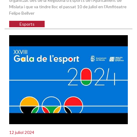
organitzat des de la Regidoria d'Esports de l'Ajuntament de
Mislata i que va tindre lloc el passat 10 de juliol en l'Amfiteatre
Felipe Bellver
Esports
12 juliol 2024