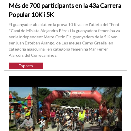
Més de 700 participants en la 43a Carrera
Popular 10K i 5K
El guanyador absolut en la prova 10 K va ser l'atleta del *Fent
*Camí de Mislata Alejandro Pérez i la guanyadora femenina va
ser la independent Maite Ortiz. Els guanyadors de la 5 K van
ser Juan Esteban Arango, de Les meues Carns Graella, en
categoria masculina i en categoria femenina Mar Ferrer
Alarcón, del Correcaminos.
Esports