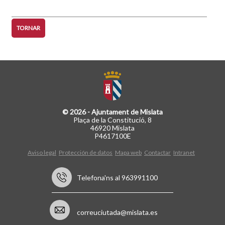
següent
pàgina
TORNAR
© 2026 - Ajuntament de Mislata
Plaça de la Constitució, 8
46920 Mislata
P4617100E
Aviso legal
Protección de datos
Mapa web
Contactar
Intranet
Telefona'ns al 963991100
correuciutada@mislata.es