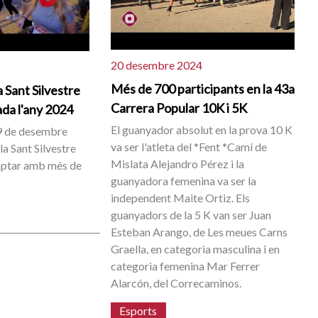
20 desembre 2024
Més de 700 participants en la 43a
a Sant Silvestre
Carrera Popular 10K i 5K
da l'any 2024
El guanyador absolut en la prova 10 K
9 de desembre
va ser l'atleta del *Fent *Camí de
la Sant Silvestre
Mislata Alejandro Pérez i la
mptar amb més de
guanyadora femenina va ser la
independent Maite Ortiz. Els
guanyadors de la 5 K van ser Juan
Esteban Arango, de Les meues Carns
Graella, en categoria masculina i en
categoria femenina Mar Ferrer
Alarcón, del Correcaminos.
Esports