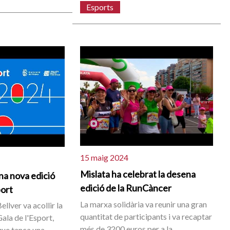
Esports
15 maig 2024
Mislata ha celebrat la desena
na nova edició
edició de la RunCàncer
port
La marxa solidària va reunir una gran
ellver va acollir la
quantitat de participants i va recaptar
Gala de l'Esport,
més de 3200 euros per a la
que tanca una