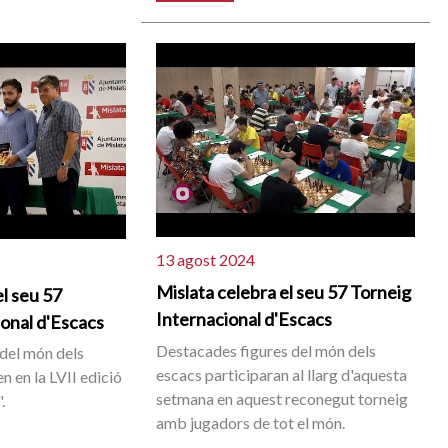
13 agost 2024
Mislata celebra el seu 57 Torneig
el seu 57
Internacional d'Escacs
ional d'Escacs
Destacades figures del món dels
del món dels
escacs participaran al llarg d'aquesta
 en la LVII edició
setmana en aquest reconegut torneig
.
amb jugadors de tot el món.