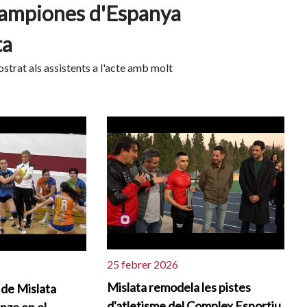
 campiones d'Espanya
ta
ostrat als assistents a l'acte amb molt
25 febrer 2026
Mislata remodela les pistes
 de Mislata
d'atletisme del Complex Esportiu