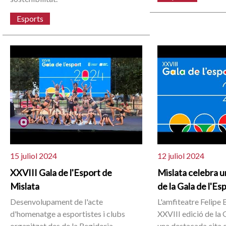
Esports
15 juliol 2024
12 juliol 2024
XXVIII Gala de l'Esport de
Mislata celebra u
Mislata
de la Gala de l'Es
Desenvolupament de l'acte
L'amfiteatre Felipe B
d'homenatge a esportistes i clubs
XXVIII edició de la 
organitzat des de la Regidoria
una destacada cita 