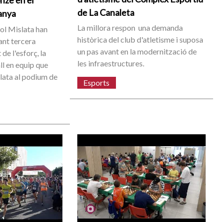
nze en el
de La Canaleta
anya
La millora respon una demanda
l Mislata han
històrica del club d'atletisme i suposa
ant tercera
un pas avant en la modernització de
 de l'esforç, la
les infraestructures.
all en equip que
lata al podium de
Esports