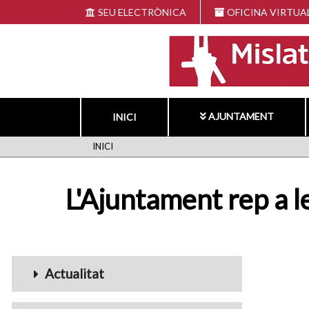
Vés
SEU ELECTRÒNICA
OFICINA VIRTUA
al
contingut
AJUNTAMENT
INICI
FIL
INICI
D'ARIADNA
L'Ajuntament rep a 
Menu_Videos
Actualitat