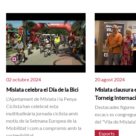
02 octubre 2024
20 agost 2024
Mislata celebra el Día de la Bici
Mislata clausura 
Torneig Internac
L'Ajuntament de Mislata i la Penya
Ciclista han celebrat esta
Destacades figures 
multitudinària jornada ciclista amb
escacs es congreguen
motiu de la Setmana Europea de la
del "Vila de Mislata"
Mobilitat i com a compromís amb la
Esports
sostenibilitat.