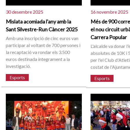
30 desembre 2025
16 novembre 2025
Mislata acomiada l'any amb la
Més de 900 corr
Sant Silvestre-Run Càncer 2025
el nou circuit urb
Carrera Popular
Amb una inscripció de cinc euros van
participar al voltant de 700 persones i
L'alcalde va donar l'
la recaptació va rondar els 3.500
absolutes de 10K i 
euros destinada íntegrament a la
per l'el Club d'Atle
investigació.
costat de l'Ajuntam
Esports
Esports