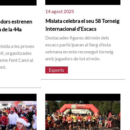
14 agost 2025
Mislata celebra el seu 58 Torneig
edors estrenen
Internacional d'Escacs
à de la 44a
Destacades figures del món dels
escacs participaran al llarg d'esta
eixida a les proves
setmana en este reconegut torneig
5K, organitzades
amb jugadors de tot el món.
tisme Fent Camí al
ent.
Esports