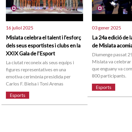
16 juliol 2025
03 gener 2025
Mislata celebra el talent i l'esforç
La 24a edició de l
dels seus esportistes i clubs en la
de Mislata acomia
XXIX Gala de l'Esport
Diumenge passat 2
Mislata va celebrar 
La ciutat reconeix als seus equips i
que enguany va co
figures representatives en una
800 participants.
emotiva cerimònia presidida per
Carlos F. Bielsa i Toni Arenas
Esports
Esports