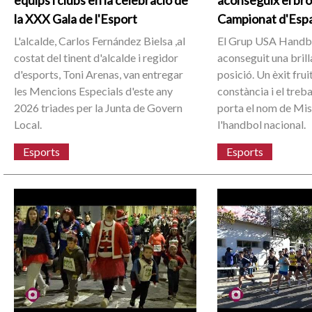
equips i clubs en la celebració de
aconseguix el bro
la XXX Gala de l'Esport
Campionat d'Esp
L'alcalde, Carlos Fernández Bielsa ,al
El Grup USA Handbo
costat del tinent d'alcalde i regidor
aconseguit una brill
d'esports, Toni Arenas, van entregar
posició. Un èxit fruit
les Mencions Especials d'este any
constància i el treb
2026 triades per la Junta de Govern
porta el nom de Mis
Local.
l'handbol nacional.
Esports
Esports