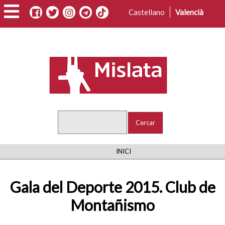
Vés
Castellano
Valencià
al
contingut
Cercar
FIL
INICI
D'ARIADNA
Gala del Deporte 2015. Club de
Montañismo