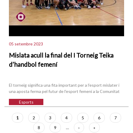
05 setembre 2023
Mislata acull la final del I Torneig Teika
d’handbol femení
El torneig significa una fita important per a l’esport mislater i
una aposta ferma pel futur de l’esport femení a la Comunitat
Esports
Paginació
Pàgina
1
Pàgina
2
Pàgina
3
Pàgina
4
Pàgina
5
Pàgina
6
Pàgina
7
actual
Pàgina
8
Pàgina
9
…
Pàgina
›
Última
»