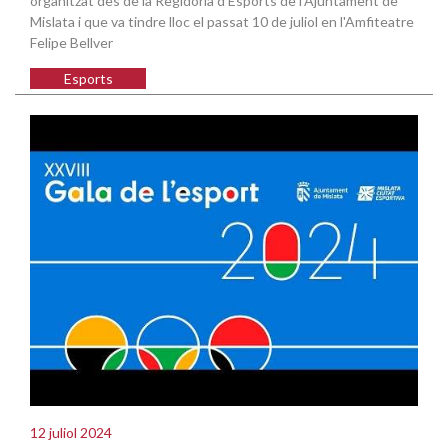
organitzat des de la Regidoria d'Esports de l'Ajuntament de
Mislata i que va tindre lloc el passat 10 de juliol en l'Amfiteatre
Felipe Bellver
Esports
12 juliol 2024