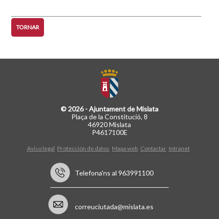
següent
pàgina
TORNAR
© 2026 - Ajuntament de Mislata
Plaça de la Constitució, 8
46920 Mislata
P4617100E
Aviso legal
Protección de datos
Mapa web
Contactar
Intranet
Telefona'ns al 963991100
correuciutada@mislata.es