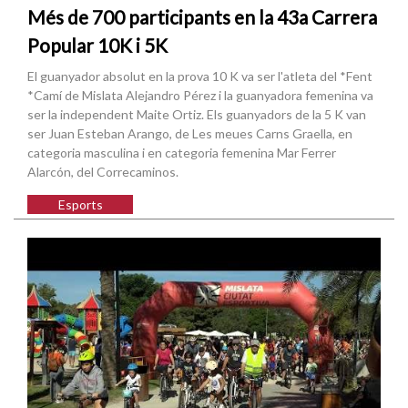
Més de 700 participants en la 43a Carrera
Popular 10K i 5K
El guanyador absolut en la prova 10 K va ser l'atleta del *Fent
*Camí de Mislata Alejandro Pérez i la guanyadora femenina va
ser la independent Maite Ortiz. Els guanyadors de la 5 K van
ser Juan Esteban Arango, de Les meues Carns Graella, en
categoria masculina i en categoria femenina Mar Ferrer
Alarcón, del Correcaminos.
Esports