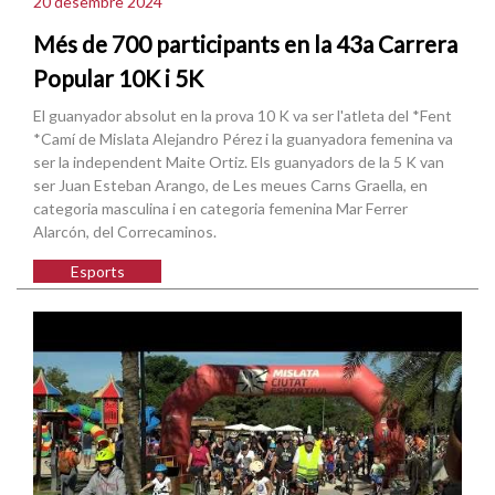
20 desembre 2024
Més de 700 participants en la 43a Carrera
Popular 10K i 5K
El guanyador absolut en la prova 10 K va ser l'atleta del *Fent
*Camí de Mislata Alejandro Pérez i la guanyadora femenina va
ser la independent Maite Ortiz. Els guanyadors de la 5 K van
ser Juan Esteban Arango, de Les meues Carns Graella, en
categoria masculina i en categoria femenina Mar Ferrer
Alarcón, del Correcaminos.
Esports