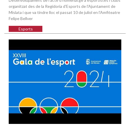
Desenvolupament de l'acte d'homenatge a esportistes i clubs
organitzat des de la Regidoria d'Esports de l'Ajuntament de
Mislata i que va tindre lloc el passat 10 de juliol en l'Amfiteatre
Felipe Bellver
Esports