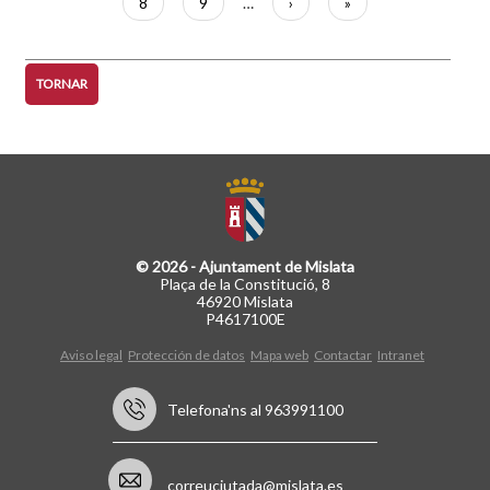
Pàgina
8
Pàgina
9
…
Pàgina
›
Última
»
següent
pàgina
TORNAR
© 2026 - Ajuntament de Mislata
Plaça de la Constitució, 8
46920 Mislata
P4617100E
Aviso legal
Protección de datos
Mapa web
Contactar
Intranet
Telefona'ns al 963991100
correuciutada@mislata.es