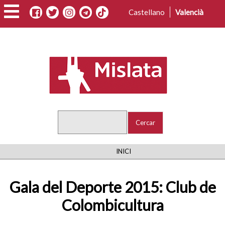
Vés
Castellano
Valencià
al
contingut
Cercar
FIL
INICI
D'ARIADNA
Gala del Deporte 2015: Club de
Colombicultura