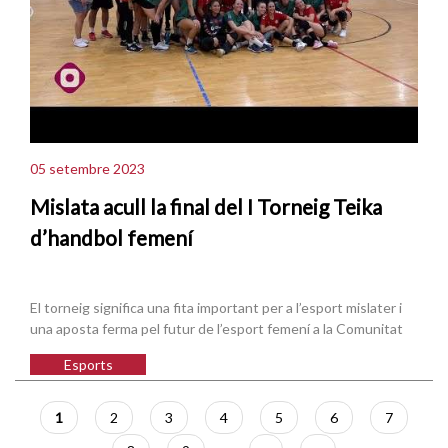
05 setembre 2023
Mislata acull la final del I Torneig Teika
d’handbol femení
El torneig significa una fita important per a l’esport mislater i
una aposta ferma pel futur de l’esport femení a la Comunitat
Esports
Paginació
Pàgina
1
Pàgina
2
Pàgina
3
Pàgina
4
Pàgina
5
Pàgina
6
Pàgina
7
actual