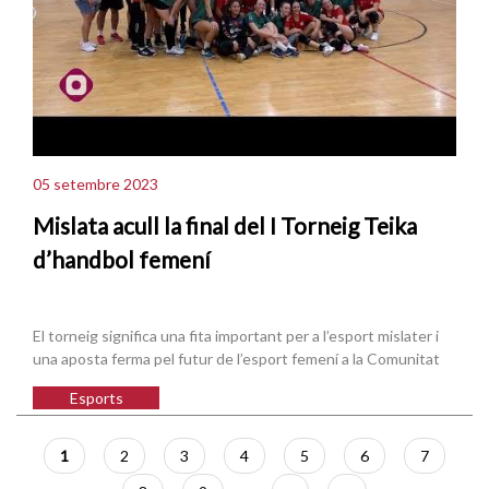
05 setembre 2023
Mislata acull la final del I Torneig Teika
d’handbol femení
El torneig significa una fita important per a l’esport mislater i
una aposta ferma pel futur de l’esport femení a la Comunitat
Esports
Paginació
Pàgina
1
Pàgina
2
Pàgina
3
Pàgina
4
Pàgina
5
Pàgina
6
Pàgina
7
actual