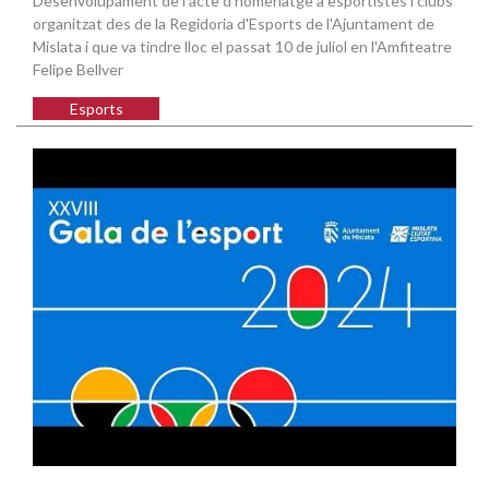
Desenvolupament de l'acte d'homenatge a esportistes i clubs
organitzat des de la Regidoria d'Esports de l'Ajuntament de
Mislata i que va tindre lloc el passat 10 de juliol en l'Amfiteatre
Felipe Bellver
Esports