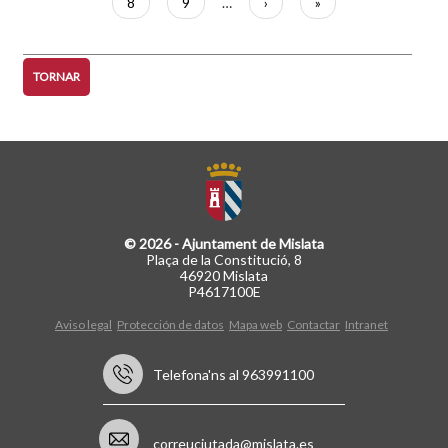
Pàgina
8
Pàgina
9
…
Pàgina
›
Última
»
següent
pàgina
TORNAR
© 2026 - Ajuntament de Mislata
Plaça de la Constitució, 8
46920 Mislata
P4617100E
Aviso legal
Protección de datos
Mapa web
Contactar
Intranet
Telefona'ns al 963991100
correuciutada@mislata.es