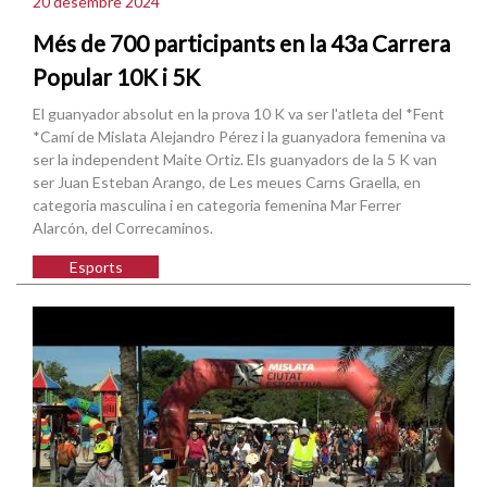
20 desembre 2024
Més de 700 participants en la 43a Carrera
Popular 10K i 5K
El guanyador absolut en la prova 10 K va ser l'atleta del *Fent
*Camí de Mislata Alejandro Pérez i la guanyadora femenina va
ser la independent Maite Ortiz. Els guanyadors de la 5 K van
ser Juan Esteban Arango, de Les meues Carns Graella, en
categoria masculina i en categoria femenina Mar Ferrer
Alarcón, del Correcaminos.
Esports