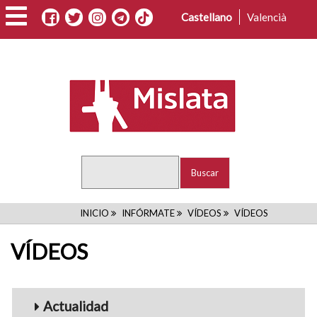
Pasar
Castellano
Valencià
al
contenido
principal
Buscar
RUTA
INICIO
INFÓRMATE
VÍDEOS
VÍDEOS
DE
VÍDEOS
NAVEGACIÓN
Menu_Videos
Actualidad