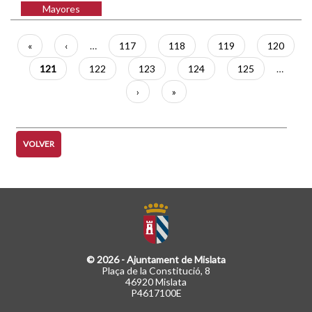
Mayores
Paginación
Primera
«
Página
‹
…
Página
117
Página
118
Página
119
Página
120
página
anterior
Página
121
Página
122
Página
123
Página
124
Página
125
…
actual
Siguiente
›
Última
»
página
página
VOLVER
© 2026 - Ajuntament de Mislata
Plaça de la Constitució, 8
46920 Mislata
P4617100E