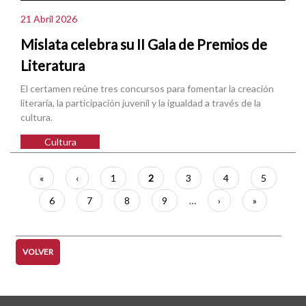
21 Abril 2026
Mislata celebra su II Gala de Premios de
Literatura
El certamen reúne tres concursos para fomentar la creación
literaria, la participación juvenil y la igualdad a través de la
cultura.
Cultura
Paginación
Primera
«
Página
‹
Página
1
Página
2
Página
3
Página
4
Página
5
página
anterior
actual
Página
6
Página
7
Página
8
Página
9
…
Siguiente
›
Última
»
página
página
VOLVER