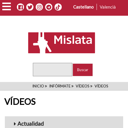
Pasar
Castellano
Valencià
al
contenido
principal
Buscar
RUTA
INICIO
INFÓRMATE
VÍDEOS
VÍDEOS
DE
VÍDEOS
NAVEGACIÓN
Menu_Videos
Actualidad