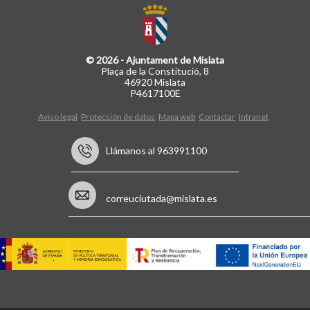
© 2026 - Ajuntament de Mislata
Plaça de la Constitució, 8
46920 Mislata
P4617100E
Aviso legal
Protección de datos
Mapa web
Contactar
Intranet
Llámanos al 963991100
correuciutada@mislata.es