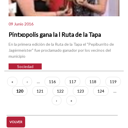
09 Junio 2016
Pintxopolis gana la l Ruta de la Tapa
En la primera edición de la Ruta de la Tapa el "Pepiburrito de
Jagërmeister" fue proclamado ganador por los vecinos del
municipio
Sociedad
Paginación
Primera
«
Página
‹
…
Página
116
Página
117
Página
118
Página
119
página
anterior
Página
120
Página
121
Página
122
Página
123
Página
124
…
actual
Siguiente
›
Última
»
página
página
VOLVER