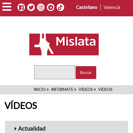
Pasar
Castellano
Valencià
al
contenido
principal
Buscar
RUTA
INICIO
INFÓRMATE
VÍDEOS
VÍDEOS
DE
VÍDEOS
NAVEGACIÓN
Menu_Videos
Actualidad