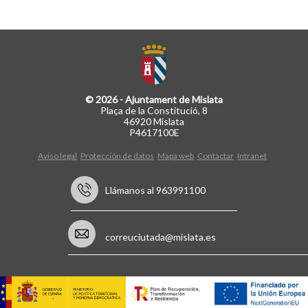
© 2026 - Ajuntament de Mislata
Plaça de la Constitució, 8
46920 Mislata
P4617100E
Aviso legal
Protección de datos
Mapa web
Contactar
Intranet
Llámanos al 963991100
correuciutada@mislata.es