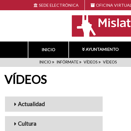
Pasar
SEDE ELECTRÓNICA
OFICINA VIRTUA
al
contenido
principal
AYUNTAMIENTO
INICIO
RUTA
INICIO
INFÓRMATE
VÍDEOS
VÍDEOS
VÍDEOS
DE
NAVEGACIÓN
Menu_Videos
Actualidad
Cultura