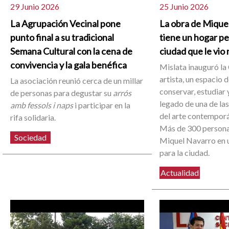
29 Junio 2026
25 Junio 2026
La Agrupación Vecinal pone
La obra de Mique
punto final a su tradicional
tiene un hogar p
Semana Cultural con la cena de
ciudad que le vio
convivencia y la gala benéfica
Mislata inauguró la 
artista, un espacio 
La asociación reunió cerca de un millar
conservar, estudiar y
de personas para degustar su
arrós
legado de una de la
amb fessols i naps
i participar en la
del arte contemporá
rifa solidaria.
Más de 300 person
Sociedad
Miquel Navarro en u
para la ciudad.
Actualidad