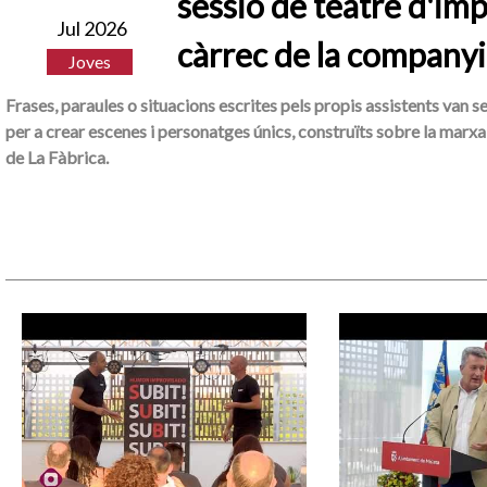
sessió de teatre d'imp
Jul 2026
càrrec de la companyi
Joves
Frases, paraules o situacions escrites pels propis assistents van s
per a crear escenes i personatges únics, construïts sobre la marxa 
de La Fàbrica.