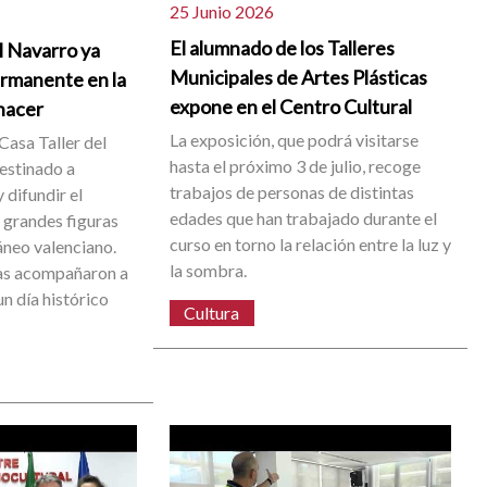
25 Junio 2026
El alumnado de los Talleres
l Navarro ya
Municipales de Artes Plásticas
ermanente en la
expone en el Centro Cultural
 nacer
La exposición, que podrá visitarse
Casa Taller del
hasta el próximo 3 de julio, recoge
destinado a
trabajos de personas de distintas
 difundir el
edades que han trabajado durante el
s grandes figuras
curso en torno la relación entre la luz y
neo valenciano.
la sombra.
as acompañaron a
n día histórico
Cultura