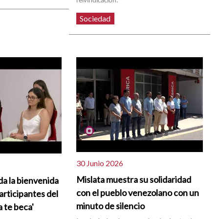
reivindicación.
Sociedad
30 Junio 2026
Mislata muestra su solidaridad
da la bienvenida
con el pueblo venezolano con un
articipantes del
minuto de silencio
 te beca'