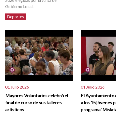
2026 elegidas por la Junta de
Gobierno Local.
Deportes
01 Julio 2026
01 Julio 2026
Mayores Voluntarios celebró el
El Ayuntamiento 
final de curso de sus talleres
a los 15 jóvenes p
artísticos
programa 'Mislata