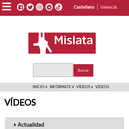
Pasar
Castellano
Valencià
al
contenido
principal
Buscar
RUTA
INICIO
INFÓRMATE
VÍDEOS
VÍDEOS
DE
VÍDEOS
NAVEGACIÓN
Menu_Videos
Actualidad