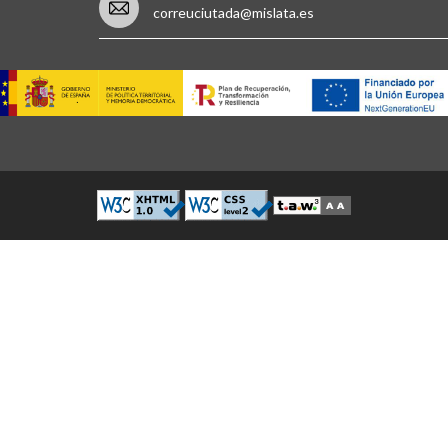
correuciutada@mislata.es