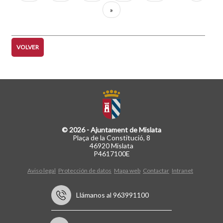
actual
página
Última
»
página
VOLVER
© 2026 - Ajuntament de Mislata
Plaça de la Constitució, 8
46920 Mislata
P4617100E
Aviso legal
Protección de datos
Mapa web
Contactar
Intranet
Llámanos al 963991100