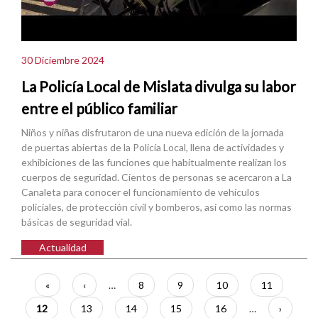
30 Diciembre 2024
La Policía Local de Mislata divulga su labor
entre el público familiar
Niños y niñas disfrutaron de una nueva edición de la jornada
de puertas abiertas de la Policía Local, llena de actividades y
exhibiciones de las funciones que habitualmente realizan los
cuerpos de seguridad. Cientos de personas se acercaron a La
Canaleta para conocer el funcionamiento de vehículos
policiales, de protección civil y bomberos, así como las normas
básicas de seguridad vial.
Actualidad
Paginación
Primera
«
Página
‹
…
Página
8
Página
9
Página
10
Página
11
página
anterior
Página
12
Página
13
Página
14
Página
15
Página
16
…
Siguient
›