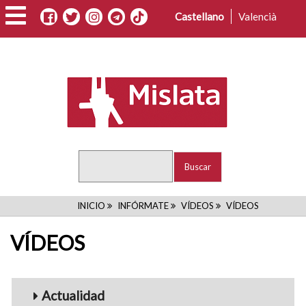
Pasar
Castellano
Valencià
al
contenido
principal
Buscar
RUTA
INICIO
INFÓRMATE
VÍDEOS
VÍDEOS
DE
VÍDEOS
NAVEGACIÓN
Menu_Videos
Actualidad