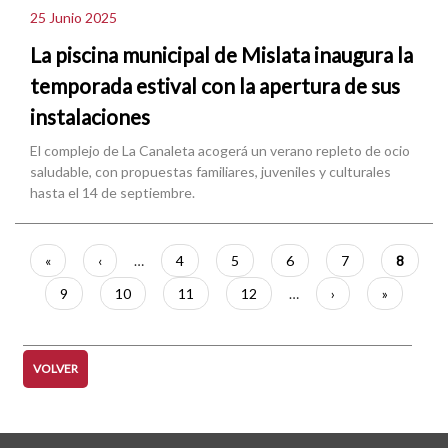
25 Junio 2025
La piscina municipal de Mislata inaugura la
temporada estival con la apertura de sus
instalaciones
El complejo de La Canaleta acogerá un verano repleto de ocio
saludable, con propuestas familiares, juveniles y culturales
hasta el 14 de septiembre.
Paginación
Primera
«
Página
‹
…
Página
4
Página
5
Página
6
Página
7
Página
8
página
anterior
actual
Página
9
Página
10
Página
11
Página
12
…
Siguiente
›
Última
»
página
página
VOLVER