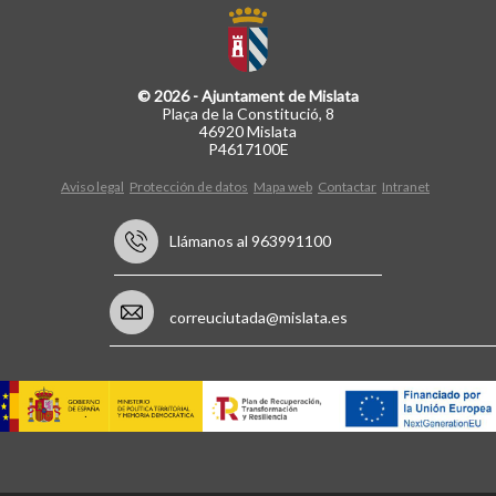
© 2026 - Ajuntament de Mislata
Plaça de la Constitució, 8
46920 Mislata
P4617100E
Aviso legal
Protección de datos
Mapa web
Contactar
Intranet
Llámanos al 963991100
correuciutada@mislata.es