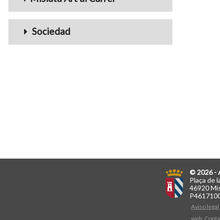
Sociedad
© 2026 - 
Plaça de l
46920 Mis
P461710
Aviso legal
web
Conta