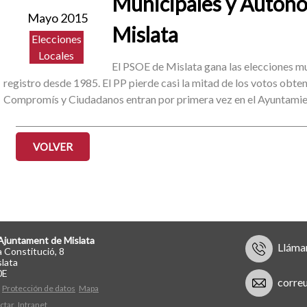
Municipales y Auton
Mayo 2015
Mislata
Elecciones
Locales
El PSOE de Mislata gana las elecciones mu
registro desde 1985. El PP pierde casi la mitad de los votos obte
Compromís y Ciudadanos entran por primera vez en el Ayuntamie
VOLVER
Ajuntament de Mislata
Lláma
a Constitució, 8
lata
0E
corre
Protección de datos
Mapa
ctar
Intranet