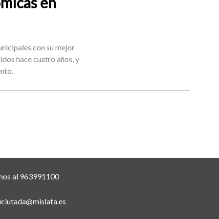
ómicas en
nicipales con su mejor
nidos hace cuatro años, y
nto.
nos al 963991100
uciutada@mislata.es