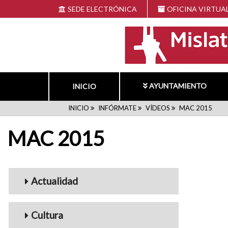
Pasar
SEDE ELECTRÓNICA
OFICINA VIRTUA
al
contenido
principal
AYUNTAMIENTO
INICIO
RUTA
INICIO
INFÓRMATE
VÍDEOS
MAC 2015
MAC 2015
DE
NAVEGACIÓN
Menu_Videos
Actualidad
Cultura