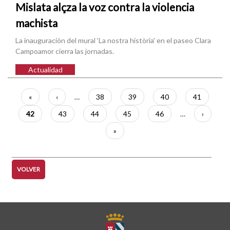
Mislata alçza la voz contra la violencia
machista
La inauguración del mural ‘La nostra història' en el paseo Clara
Campoamor cierra las jornadas.
Actualidad
Paginación
Primera
«
Página
‹
…
Página
38
Página
39
Página
40
Página
41
página
anterior
Página
42
Página
43
Página
44
Página
45
Página
46
…
Siguient
›
actual
página
Última
»
página
VOLVER