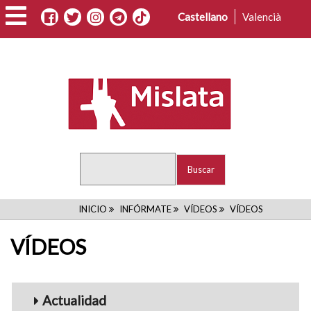
Pasar
Castellano
Valencià
al
contenido
principal
Buscar
RUTA
INICIO
INFÓRMATE
VÍDEOS
VÍDEOS
DE
VÍDEOS
NAVEGACIÓN
Menu_Videos
Actualidad