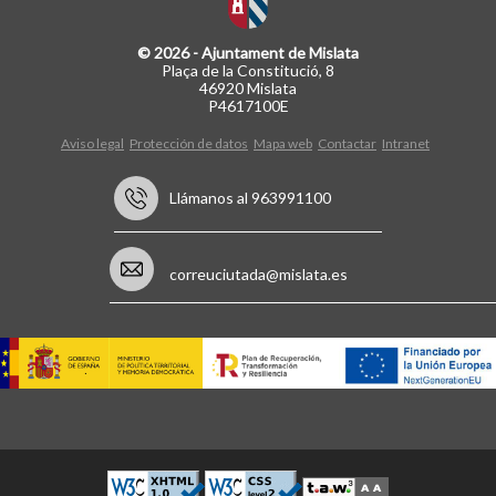
© 2026 - Ajuntament de Mislata
Plaça de la Constitució, 8
46920 Mislata
P4617100E
Aviso legal
Protección de datos
Mapa web
Contactar
Intranet
Llámanos al 963991100
correuciutada@mislata.es