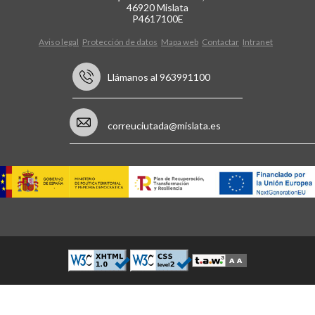
46920 Mislata
P4617100E
Aviso legal
Protección de datos
Mapa web
Contactar
Intranet
Llámanos al 963991100
correuciutada@mislata.es