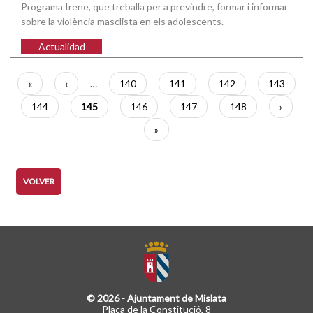
Programa Irene, que treballa per a previndre, formar i informar
sobre la violència masclista en els adolescents.
Actualidad
Paginación
Primera
«
Página
‹
…
Página
140
Página
141
Página
142
Página
143
página
anterior
Página
144
Página
145
Página
146
Página
147
Página
148
Siguien
›
actual
página
Última
»
página
VOLVER
© 2026 - Ajuntament de Mislata
Plaça de la Constitució, 8