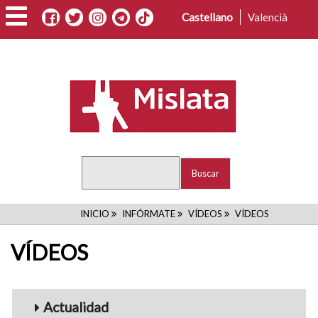
Pasar
Castellano
Valencià
al
contenido
principal
Buscar
RUTA
INICIO
INFÓRMATE
VÍDEOS
VÍDEOS
DE
VÍDEOS
NAVEGACIÓN
Menu_Videos
Actualidad