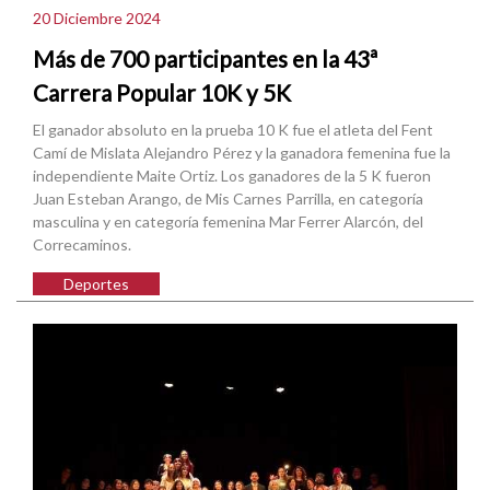
20 Diciembre 2024
Más de 700 participantes en la 43ª
Carrera Popular 10K y 5K
El ganador absoluto en la prueba 10 K fue el atleta del Fent
Camí de Mislata Alejandro Pérez y la ganadora femenina fue la
independiente Maite Ortiz. Los ganadores de la 5 K fueron
Juan Esteban Arango, de Mis Carnes Parrilla, en categoría
masculina y en categoría femenina Mar Ferrer Alarcón, del
Correcaminos.
Deportes