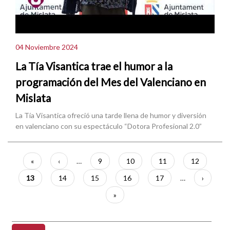
04 Noviembre 2024
La Tía Visantica trae el humor a la
programación del Mes del Valenciano en
Mislata
La Tía Visantica ofreció una tarde llena de humor y diversión
en valenciano con su espectáculo “Dotora Profesional 2.0”
Paginación
Primera
«
Página
‹
…
Página
9
Página
10
Página
11
Página
12
página
anterior
Página
13
Página
14
Página
15
Página
16
Página
17
…
Siguient
›
actual
página
Última
»
página