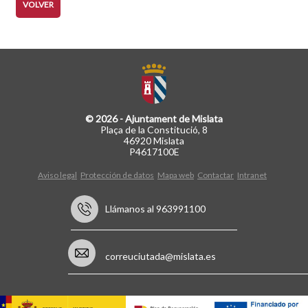
VOLVER
© 2026 - Ajuntament de Mislata
Plaça de la Constitució, 8
46920 Mislata
P4617100E
Aviso legal
Protección de datos
Mapa web
Contactar
Intranet
Llámanos al 963991100
correuciutada@mislata.es