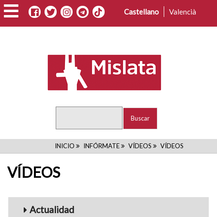
Pasar
Castellano
Valencià
al
contenido
principal
Buscar
RUTA
INICIO
INFÓRMATE
VÍDEOS
VÍDEOS
DE
VÍDEOS
NAVEGACIÓN
Menu_Videos
Actualidad