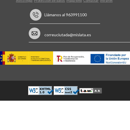
Aviso legal
Protección de datos
Mapa web
Contactar
Intranet
Llámanos al 963991100
correuciutada@mislata.es