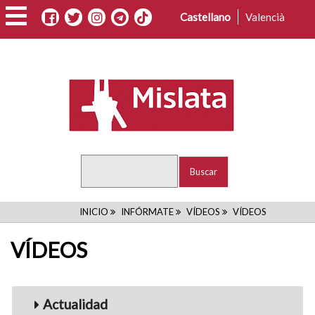
Pasar
Castellano
Valencià
al
contenido
principal
Buscar
RUTA
INICIO
INFÓRMATE
VÍDEOS
VÍDEOS
DE
VÍDEOS
NAVEGACIÓN
Menu_Videos
Actualidad