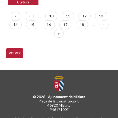
Cultura
Paginación
Primera
«
Página
‹
…
Página
10
Página
11
Página
12
Página
13
página
anterior
Página
14
Página
15
Página
16
Página
17
Página
18
…
Siguient
›
actual
página
Última
»
página
VOLVER
© 2026 - Ajuntament de Mislata
Plaça de la Constitució, 8
46920 Mislata
P4617100E