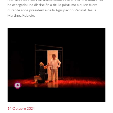
ha otorgado una distinción a título póstumo a quien fuera
durante años presidente de la Agrupación Vecinal, Jesús
Martínez Rubiejo.
14 Octubre 2024