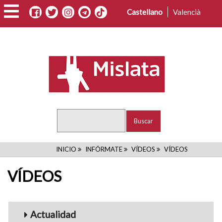
Pasar
Castellano
Valencià
al
contenido
principal
Buscar
RUTA
INICIO
INFÓRMATE
VÍDEOS
VÍDEOS
DE
VÍDEOS
NAVEGACIÓN
Menu_Videos
Actualidad