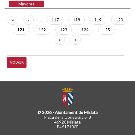
Mayores
Paginación
Primera
«
Página
‹
…
Página
117
Página
118
Página
119
Página
120
página
anterior
Página
121
Página
122
Página
123
Página
124
Página
125
…
actual
Siguiente
›
Última
»
página
página
VOLVER
© 2026 - Ajuntament de Mislata
Plaça de la Constitució, 8
46920 Mislata
P4617100E