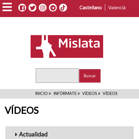
Pasar
Castellano
Valencià
al
contenido
principal
Buscar
RUTA
INICIO
INFÓRMATE
VÍDEOS
VÍDEOS
DE
VÍDEOS
NAVEGACIÓN
Menu_Videos
Actualidad