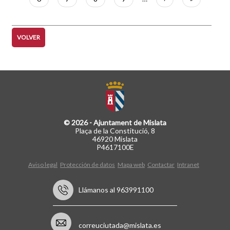
página
página
VOLVER
© 2026 - Ajuntament de Mislata
Plaça de la Constitució, 8
46920 Mislata
P4617100E
Aviso legal
Protección de datos
Mapa web
Contactar
Intranet
Llámanos al 963991100
correuciutada@mislata.es