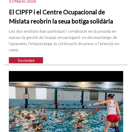
13 Marzo 2026
El CIPFP i el Centre Ocupacional de
Mislata reobrin la seua botiga solidària
Les dos entitats han participat i col·laborat en la posada en
marxa i la gestió de l’espai, encarregant-se del muntatge de
l’aparador, l’etiquetatge, la col·locació de preus o l’atenció en
caixa.
Sociedad