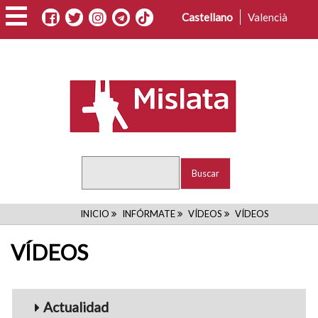
Pasar
Castellano
Valencià
al
contenido
principal
Buscar
RUTA
INICIO
INFÓRMATE
VÍDEOS
VÍDEOS
DE
VÍDEOS
NAVEGACIÓN
Menu_Videos
Actualidad