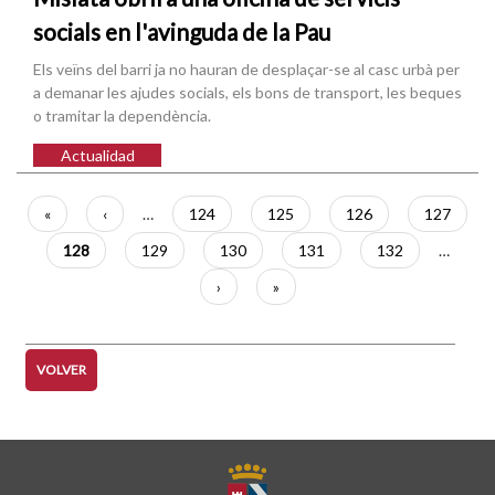
socials en l'avinguda de la Pau
Els veïns del barri ja no hauran de desplaçar-se al casc urbà per
a demanar les ajudes socials, els bons de transport, les beques
o tramitar la dependència.
Actualidad
Paginación
Primera
«
Página
‹
…
Página
124
Página
125
Página
126
Página
127
página
anterior
Página
128
Página
129
Página
130
Página
131
Página
132
…
actual
Siguiente
›
Última
»
página
página
VOLVER