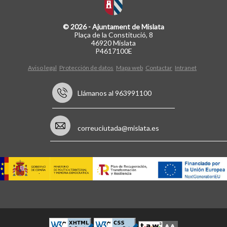
© 2026 - Ajuntament de Mislata
Plaça de la Constitució, 8
46920 Mislata
P4617100E
Aviso legal
Protección de datos
Mapa web
Contactar
Intranet
Llámanos al 963991100
correuciutada@mislata.es