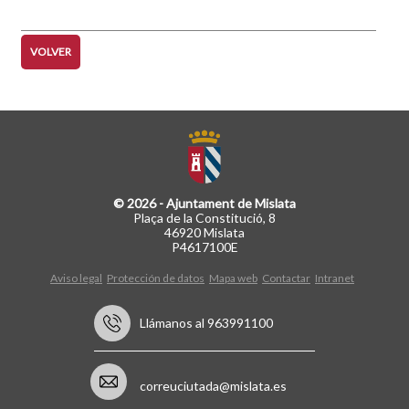
página
página
VOLVER
© 2026 - Ajuntament de Mislata
Plaça de la Constitució, 8
46920 Mislata
P4617100E
Aviso legal
Protección de datos
Mapa web
Contactar
Intranet
Llámanos al 963991100
correuciutada@mislata.es