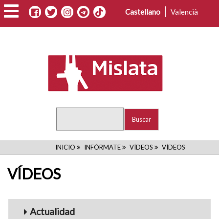
Pasar
Castellano
Valencià
al
contenido
principal
Buscar
RUTA
INICIO
INFÓRMATE
VÍDEOS
VÍDEOS
DE
VÍDEOS
NAVEGACIÓN
Menu_Videos
Actualidad