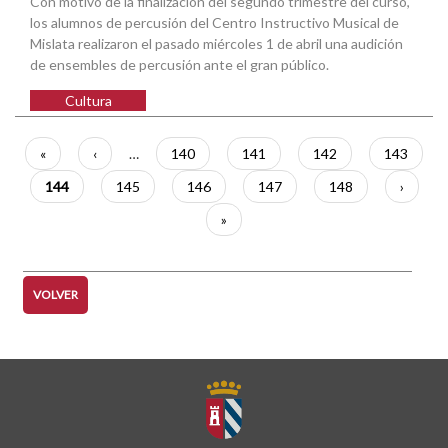
Con motivo de la finalización del segundo trimestre del curso,
los alumnos de percusión del Centro Instructivo Musical de
Mislata realizaron el pasado miércoles 1 de abril una audición
de ensembles de percusión ante el gran público.
Cultura
Paginación
Primera
«
Página
‹
…
Página
140
Página
141
Página
142
Página
143
página
anterior
Página
144
Página
145
Página
146
Página
147
Página
148
Siguien
›
actual
página
Última
»
página
VOLVER