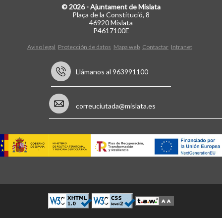
© 2026 - Ajuntament de Mislata
Plaça de la Constitució, 8
46920 Mislata
P4617100E
Aviso legal
Protección de datos
Mapa web
Contactar
Intranet
Llámanos al 963991100
correuciutada@mislata.es