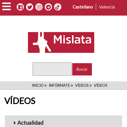
Pasar
Castellano
Valencià
al
contenido
principal
Buscar
RUTA
INICIO
INFÓRMATE
VÍDEOS
VÍDEOS
DE
VÍDEOS
NAVEGACIÓN
Menu_Videos
Actualidad