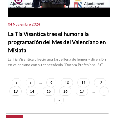
04 Noviembre 2024
La Tía Visantica trae el humor a la
programación del Mes del Valenciano en
Mislata
La Tía Visantica ofreció una tarde llena de humor y diversión
en valenciano con su espectáculo “Dotora Profesional 2.0”
Paginación
Primera
«
Página
‹
…
Página
9
Página
10
Página
11
Página
12
página
anterior
Página
13
Página
14
Página
15
Página
16
Página
17
…
Siguient
›
actual
página
Última
»
página