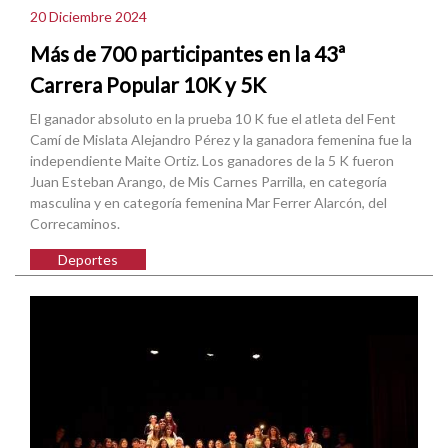
20 Diciembre 2024
Más de 700 participantes en la 43ª
Carrera Popular 10K y 5K
El ganador absoluto en la prueba 10 K fue el atleta del Fent
Camí de Mislata Alejandro Pérez y la ganadora femenina fue la
independiente Maite Ortiz. Los ganadores de la 5 K fueron
Juan Esteban Arango, de Mis Carnes Parrilla, en categoría
masculina y en categoría femenina Mar Ferrer Alarcón, del
Correcaminos.
Deportes