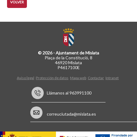
VOLVER
© 2026 - Ajuntament de Mislata
Plaça de la Constitució, 8
46920 Mislata
P4617100E
Aviso legal
Protección de datos
Mapa web
Contactar
Intranet
Llámanos al 963991100
correuciutada@mislata.es