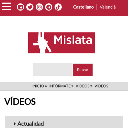
Pasar
Castellano
Valencià
al
contenido
principal
Buscar
RUTA
INICIO
INFÓRMATE
VÍDEOS
VÍDEOS
DE
VÍDEOS
NAVEGACIÓN
Menu_Videos
Actualidad