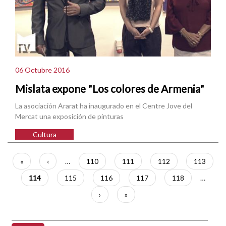
06 Octubre 2016
Mislata expone "Los colores de Armenia"
La asociación Ararat ha inaugurado en el Centre Jove del
Mercat una exposición de pinturas
Cultura
Paginación
Primera
«
Página
‹
…
Página
110
Página
111
Página
112
Página
113
página
anterior
Página
114
Página
115
Página
116
Página
117
Página
118
…
actual
Siguiente
›
Última
»
página
página