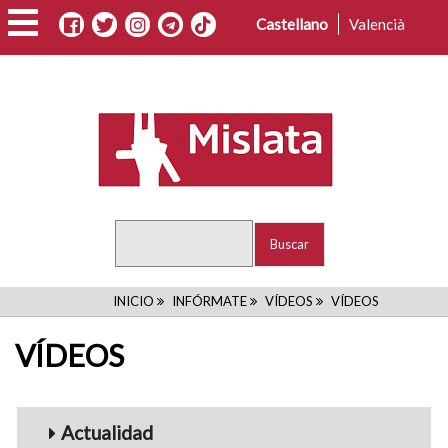
Pasar
Castellano
Valencià
al
contenido
principal
Buscar
RUTA
INICIO
INFÓRMATE
VÍDEOS
VÍDEOS
DE
VÍDEOS
NAVEGACIÓN
Menu_Videos
Actualidad