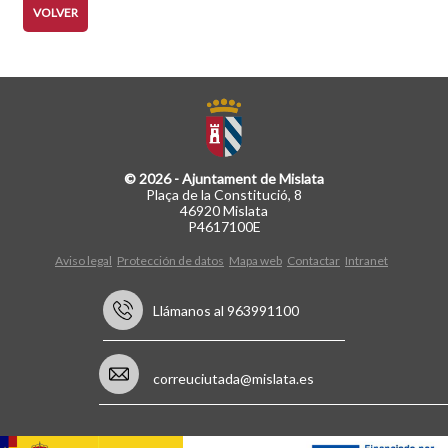
VOLVER
© 2026 - Ajuntament de Mislata
Plaça de la Constitució, 8
46920 Mislata
P4617100E
Aviso legal
Protección de datos
Mapa web
Contactar
Intranet
Llámanos al 963991100
correuciutada@mislata.es