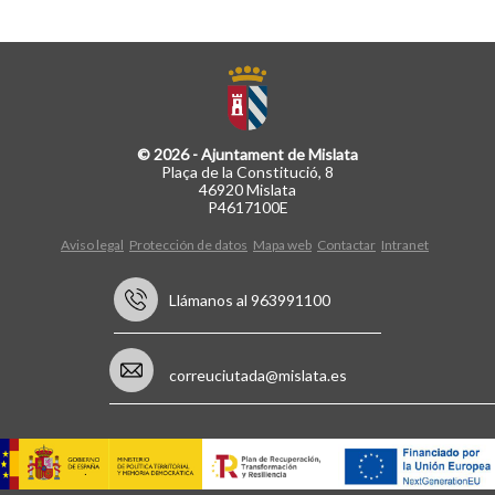
© 2026 - Ajuntament de Mislata
Plaça de la Constitució, 8
46920 Mislata
P4617100E
Aviso legal
Protección de datos
Mapa web
Contactar
Intranet
Llámanos al 963991100
correuciutada@mislata.es