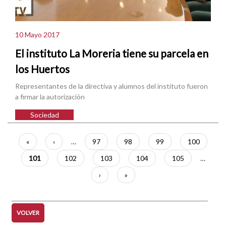
10 Mayo 2017
El instituto La Moreria tiene su parcela en
los Huertos
Representantes de la directiva y alumnos del instituto fueron
a firmar la autorización
Sociedad
Paginación
Primera
«
Página
‹
…
Página
97
Página
98
Página
99
Página
100
página
anterior
Página
101
Página
102
Página
103
Página
104
Página
105
…
actual
Siguiente
›
Última
»
página
página
VOLVER