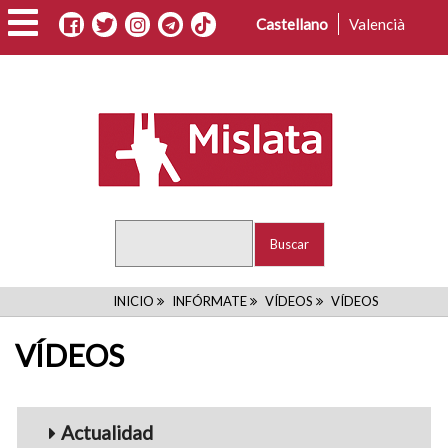
Pasar
Castellano
Valencià
al
contenido
principal
Buscar
RUTA
INICIO
INFÓRMATE
VÍDEOS
VÍDEOS
DE
VÍDEOS
NAVEGACIÓN
Menu_Videos
Actualidad