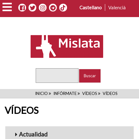
Pasar
Castellano
Valencià
al
contenido
principal
Buscar
RUTA
INICIO
INFÓRMATE
VÍDEOS
VÍDEOS
DE
VÍDEOS
NAVEGACIÓN
Menu_Videos
Actualidad