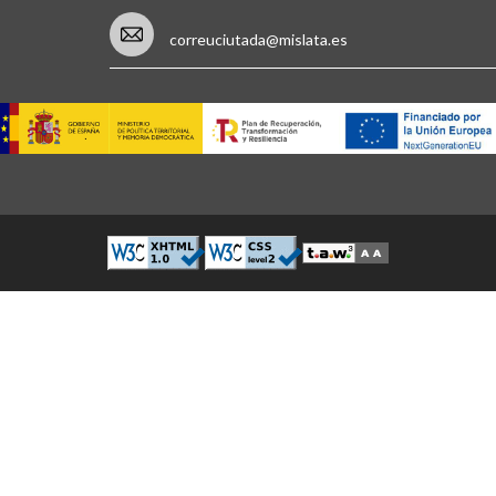
correuciutada@mislata.es