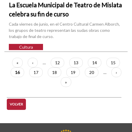
La Escuela Municipal de Teatro de Mislata
celebra su fin de curso
Cada viernes de junio, en el Centro Cultural Carmen Alborch,
los grupos de teatro representan las sudas obras como
trabajo de final de curso.
Cultura
Paginación
Primera
«
Página
‹
…
Página
12
Página
13
Página
14
Página
15
página
anterior
Página
16
Página
17
Página
18
Página
19
Página
20
…
Siguient
›
actual
página
Última
»
página
VOLVER