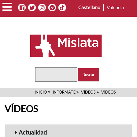
Pasar
Castellano
Valencià
al
contenido
principal
Buscar
RUTA
INICIO
INFÓRMATE
VÍDEOS
VÍDEOS
DE
VÍDEOS
NAVEGACIÓN
Menu_Videos
Actualidad