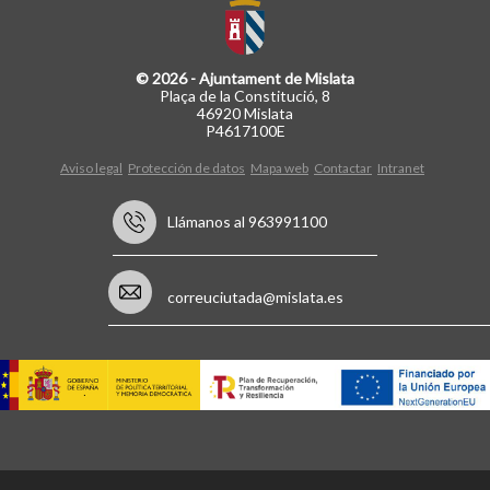
© 2026 - Ajuntament de Mislata
Plaça de la Constitució, 8
46920 Mislata
P4617100E
Aviso legal
Protección de datos
Mapa web
Contactar
Intranet
Llámanos al 963991100
correuciutada@mislata.es