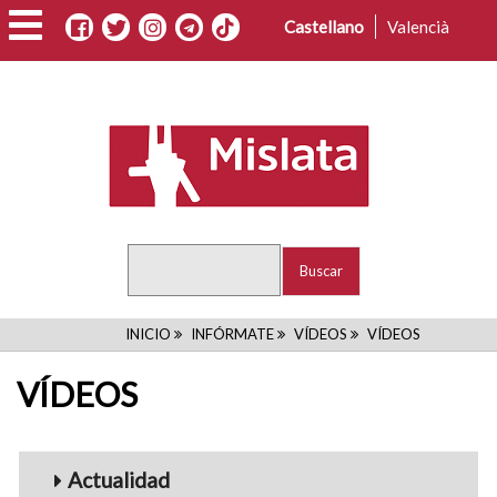
Pasar
Castellano
Valencià
al
contenido
principal
Buscar
RUTA
INICIO
INFÓRMATE
VÍDEOS
VÍDEOS
DE
VÍDEOS
NAVEGACIÓN
Menu_Videos
Actualidad