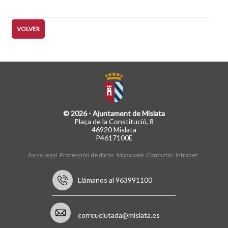
página
página
VOLVER
© 2026 - Ajuntament de Mislata
Plaça de la Constitució, 8
46920 Mislata
P4617100E
Aviso legal
Protección de datos
Mapa web
Contactar
Intranet
Llámanos al 963991100
correuciutada@mislata.es