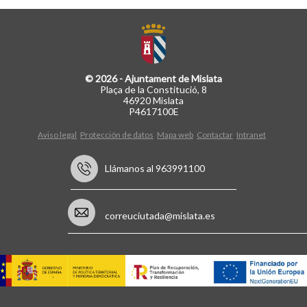
© 2026 - Ajuntament de Mislata
Plaça de la Constitució, 8
46920 Mislata
P4617100E
Aviso legal
Protección de datos
Mapa web
Contactar
Intranet
Llámanos al 963991100
correuciutada@mislata.es