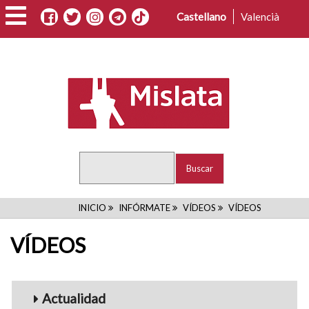
Pasar
Castellano
Valencià
al
contenido
principal
Buscar
RUTA
INICIO
INFÓRMATE
VÍDEOS
VÍDEOS
DE
VÍDEOS
NAVEGACIÓN
Menu_Videos
Actualidad