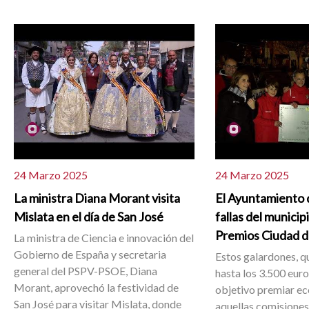
24 Marzo 2025
24 Marzo 2025
La ministra Diana Morant visita
El Ayuntamiento d
Mislata en el día de San José
fallas del municip
Premios Ciudad d
La ministra de Ciencia e innovación del
Gobierno de España y secretaria
Estos galardones, q
general del PSPV-PSOE, Diana
hasta los 3.500 eur
Morant, aprovechó la festividad de
objetivo premiar 
San José para visitar Mislata, donde
aquellas comisiones