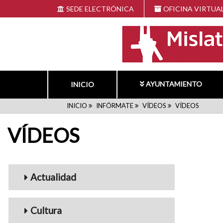
Pasar
SEDE ELECTRÓNICA
OFICINA VIRTUA
al
contenido
principal
AYUNTAMIENTO
INICIO
RUTA
INICIO
INFÓRMATE
VÍDEOS
VÍDEOS
VÍDEOS
DE
NAVEGACIÓN
Menu_Videos
Actualidad
Cultura