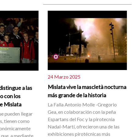
24 Marzo 2025
Mislata vive la mascletà nocturna
istingue a las
más grande de la historia
io con los
e Mislata
La Falla Antonio Molle -Gregorio
Gea, en colaboración con la peña
ue pueden llegar
Espartans del Foc y la pirotecnia
os, tienen como
Nadal-Martí, ofrecieron una de las
económicamente
exhibiciones pirotécnicas más
 que, a mediante