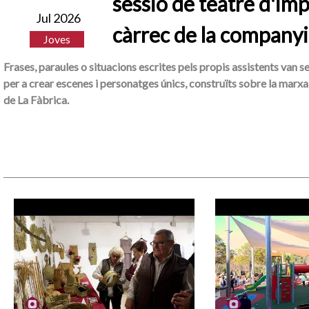
sessió de teatre d'imp
Jul 2026
càrrec de la companyi
Joves
Frases, paraules o situacions escrites pels propis assistents van s
per a crear escenes i personatges únics, construïts sobre la marxa 
de La Fàbrica.