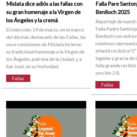
Mislata dice adiós a las fallas con
Falla Pare Santon
su gran homenaje a la Virgen de
Benlloch 2025
los Ángeles y la cremà
Reportaje de nuestra 
Falla Padre Santonj
El miércoles 19 de marzo, en el marco
Benlloch con entrevi
del día más destacado de las Fallas, las
máximos representan
once comisiones de Mislata hicieron
infantil recibió el 5
su tradicional homenaje a la Virgen de
ingenio y gracia de l
los Ángeles, patrona de la ciudad, y a
falla grande recibió
San José, en su festividad.
sección 2 B.
Fallas
Fallas