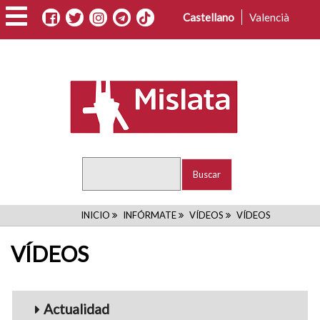
Pasar
Castellano
Valencià
al
contenido
principal
Buscar
RUTA
INICIO
INFÓRMATE
VÍDEOS
VÍDEOS
DE
VÍDEOS
NAVEGACIÓN
Menu_Videos
Actualidad