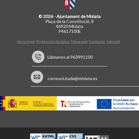
© 2026 - Ajuntament de Mislata
Plaça de la Constitució, 8
46920 Mislata
P4617100E
Aviso legal
Protección de datos
Mapa web
Contactar
Intranet
Llámanos al 963991100
correuciutada@mislata.es