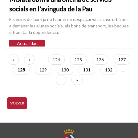
socials en l'avinguda de la Pau
Els veïns del barri ja no hauran de desplaçar-se al casc urbà per
a demanar les ajudes socials, els bons de transport, les beques
o tramitar la dependència.
Actualidad
Paginación
Primera
«
Página
‹
…
Página
124
Página
125
Página
126
Página
127
página
anterior
Página
128
Página
129
Página
130
Página
131
Página
132
…
actual
Siguiente
›
Última
»
página
página
VOLVER