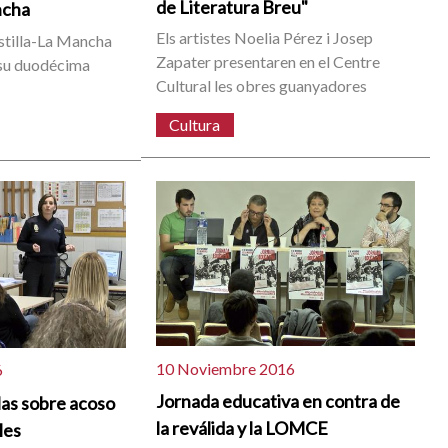
de Literatura Breu"
ncha
Els artistes Noelia Pérez i Josep
stilla-La Mancha
Zapater presentaren en el Centre
 su duodécima
Cultural les obres guanyadores
Cultura
10 Noviembre 2016
6
Jornada educativa en contra de
rlas sobre acoso
la reválida y la LOMCE
les