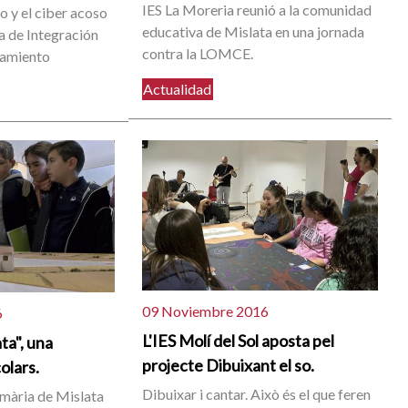
IES La Moreria reunió a la comunidad
o y el ciber acoso
educativa de Mislata en una jornada
a de Integración
contra la LOMCE.
tamiento
Actualidad
09 Noviembre 2016
6
L'IES Molí del Sol aposta pel
ta", una
projecte Dibuixant el so.
colars.
Dibuixar i cantar. Això és el que feren
imària de Mislata