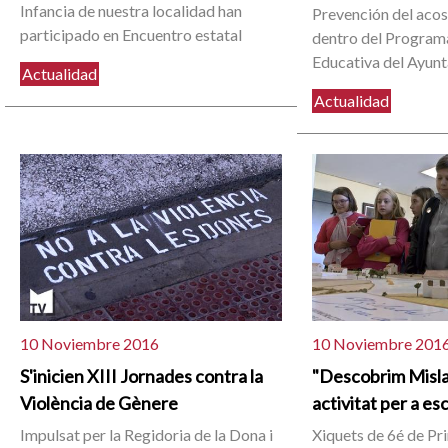
Infancia de nuestra localidad han
Prevención del acos
participado en Encuentro estatal
dentro del Program
Educativa del Ayun
Actualidad
Actualidad
10 Noviembre 2016
10 Noviembre 201
S'inicien XIII Jornades contra la
"Descobrim Misla
Violència de Gènere
activitat per a es
Impulsat per la Regidoria de la Dona i
Xiquets de 6é de Pr