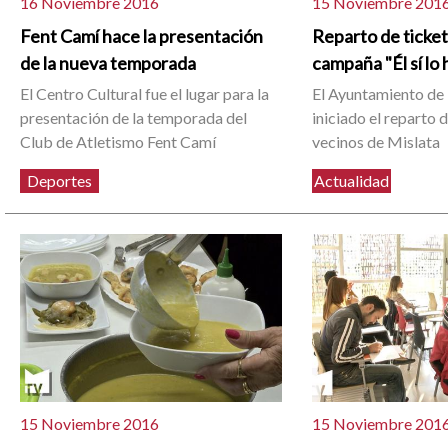
16 Noviembre 2016
15 Noviembre 201
Fent Camí hace la presentación
Reparto de ticket
de la nueva temporada
campaña "Él sí lo 
El Centro Cultural fue el lugar para la
El Ayuntamiento de 
presentación de la temporada del
iniciado el reparto d
Club de Atletismo Fent Camí
vecinos de Mislata
Deportes
Actualidad
15 Noviembre 2016
15 Noviembre 201