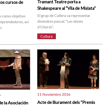
Tramant Teatre porta a
los cursos de
Shakespeare al "Vila de Mislata"
El grup de Cullera va representar
en como objetivo
divendres passat "Les dones
emprendedores, así
d'Otel·lo",
os
Cultura
11 Noviembre 2016
6
Acte de lliurament dels "Premis
e la Asociación