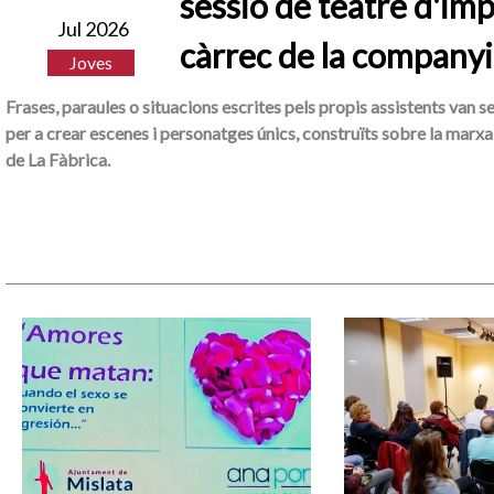
sessió de teatre d'imp
Jul 2026
càrrec de la companyi
Joves
Frases, paraules o situacions escrites pels propis assistents van s
per a crear escenes i personatges únics, construïts sobre la marxa 
de La Fàbrica.