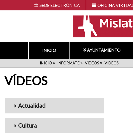
Pasar
SEDE ELECTRÓNICA
OFICINA VIRTUA
al
contenido
principal
AYUNTAMIENTO
INICIO
RUTA
INICIO
INFÓRMATE
VÍDEOS
VÍDEOS
VÍDEOS
DE
NAVEGACIÓN
Menu_Videos
Actualidad
Cultura