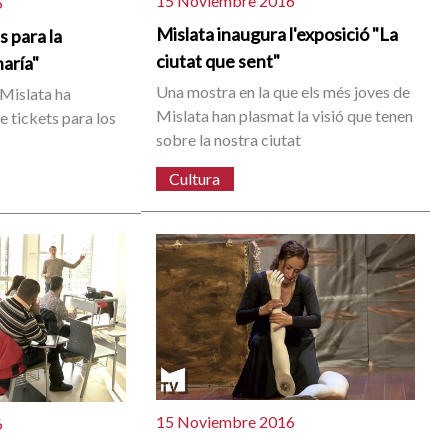
15 Noviembre 2016
6
Mislata inaugura l'exposició "La
s para la
ciutat que sent"
haría"
Una mostra en la que els més joves de
Mislata ha
Mislata han plasmat la visió que tenen
e tickets para los
sobre la nostra ciutat
Cultura
15 Noviembre 2016
6