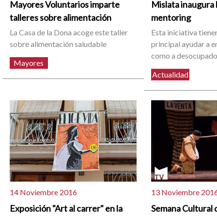
Mayores Voluntarios imparte
Mislata inaugura 
talleres sobre alimentación
mentoring
La Casa de la Dona acoge este taller
Esta iniciativa tien
sobre alimentación saludable
principal ayudar a 
como a desocupad
Mayores
Actualidad
14 Noviembre 2016
13 Noviembre 201
Exposición "Art al carrer" en la
Semana Cultural d