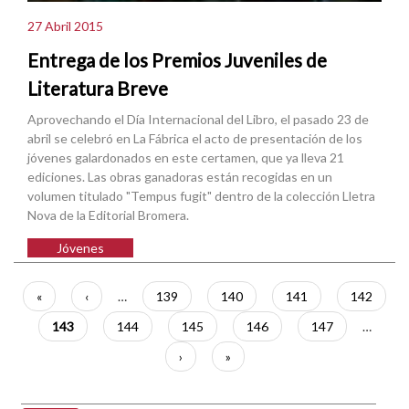
27 Abril 2015
Entrega de los Premios Juveniles de
Literatura Breve
Aprovechando el Día Internacional del Libro, el pasado 23 de
abril se celebró en La Fábrica el acto de presentación de los
jóvenes galardonados en este certamen, que ya lleva 21
ediciones. Las obras ganadoras están recogidas en un
volumen titulado "Tempus fugit" dentro de la colección Lletra
Nova de la Editorial Bromera.
Jóvenes
Paginación
Primera
«
Página
‹
…
Página
139
Página
140
Página
141
Página
142
página
anterior
Página
143
Página
144
Página
145
Página
146
Página
147
…
actual
Siguiente
›
Última
»
página
página