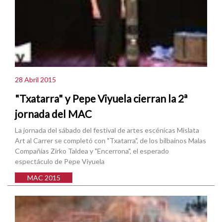
28 Abril 2015
"Txatarra" y Pepe Viyuela cierran la 2ª
jornada del MAC
La jornada del sábado del festival de artes escénicas Mislata
Art al Carrer se completó con "Txatarra", de los bilbainos Malas
Compañías Zirko Taldea y "Encerrona", el esperado
espectáculo de Pepe Viyuela
MAC 2015