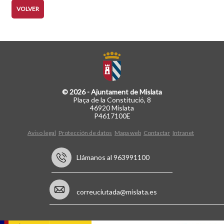
VOLVER
© 2026 - Ajuntament de Mislata
Plaça de la Constitució, 8
46920 Mislata
P4617100E
Aviso legal
Protección de datos
Mapa web
Contactar
Intranet
Llámanos al 963991100
correuciutada@mislata.es