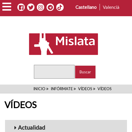
Pasar
Castellano
Valencià
al
contenido
principal
Buscar
RUTA
INICIO
INFÓRMATE
VÍDEOS
VÍDEOS
DE
VÍDEOS
NAVEGACIÓN
Menu_Videos
Actualidad