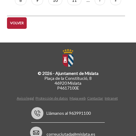
Página
8
Página
9
Página
10
Página
11
…
Siguiente
›
Última
»
página
página
VOLVER
© 2026 - Ajuntament de Mislata
Plaça de la Constitució, 8
46920 Mislata
P4617100E
Aviso legal
Protección de datos
Mapa web
Contactar
Intranet
Llámanos al 963991100
correuciutada@mislata.es