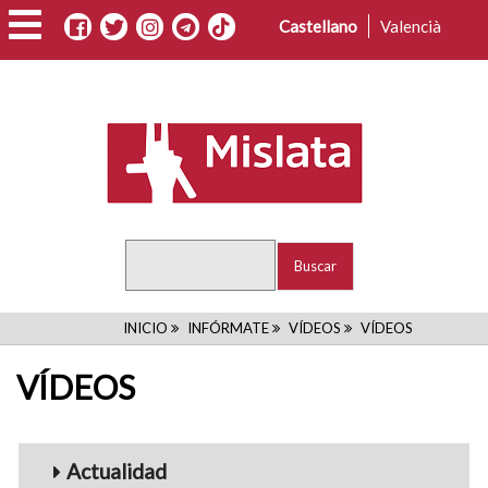
Pasar
Castellano
Valencià
al
contenido
principal
Buscar
RUTA
INICIO
INFÓRMATE
VÍDEOS
VÍDEOS
DE
VÍDEOS
NAVEGACIÓN
Menu_Videos
Actualidad