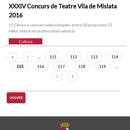
XXXIV Concurs de Teatre Vila de Mislata
2016
11 Obres a concurs seleccionades entre 20 propostes. El
millor teatre no professional valencià
Cultura
Paginación
Primera
«
Página
‹
…
Página
111
Página
112
Página
113
Página
114
página
anterior
Página
115
Página
116
Página
117
Página
118
Página
119
…
actual
Siguiente
›
Última
»
página
página
VOLVER