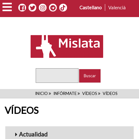
Pasar
Castellano
Valencià
al
contenido
principal
Buscar
RUTA
INICIO
INFÓRMATE
VÍDEOS
VÍDEOS
DE
VÍDEOS
NAVEGACIÓN
Menu_Videos
Actualidad