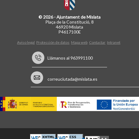
© 2026 - Ajuntament de Mislata
Plaça de la Constitució, 8
46920 Mislata
P4617100E
Aviso legal
Protección de datos
Mapa web
Contactar
Intranet
Llámanos al 963991100
correuciutada@mislata.es