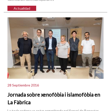
Actualidad
28 Septiembre 2016
Jornada sobre xenofòbia i islamofòbia en
La Fàbrica
La taula redona va estar organitzada pel Servei de Benestar