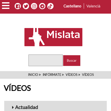
Pasar
Castellano
Valencià
al
contenido
principal
Buscar
RUTA
INICIO
INFÓRMATE
VÍDEOS
VÍDEOS
DE
VÍDEOS
NAVEGACIÓN
Menu_Videos
Actualidad