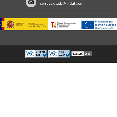
correuciutada@mislata.es