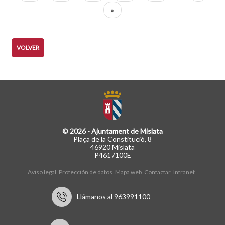
actual
página
Última
»
página
VOLVER
© 2026 - Ajuntament de Mislata
Plaça de la Constitució, 8
46920 Mislata
P4617100E
Aviso legal
Protección de datos
Mapa web
Contactar
Intranet
Llámanos al 963991100