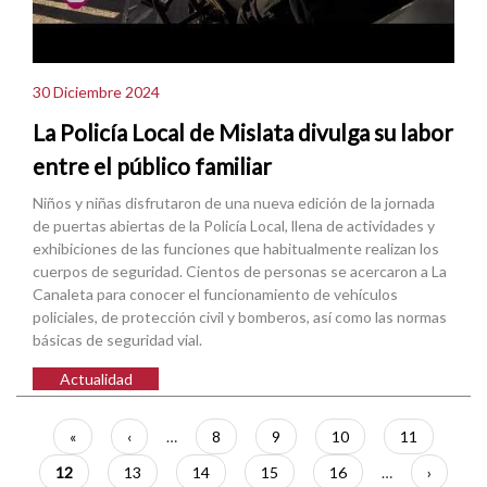
30 Diciembre 2024
La Policía Local de Mislata divulga su labor
entre el público familiar
Niños y niñas disfrutaron de una nueva edición de la jornada
de puertas abiertas de la Policía Local, llena de actividades y
exhibiciones de las funciones que habitualmente realizan los
cuerpos de seguridad. Cientos de personas se acercaron a La
Canaleta para conocer el funcionamiento de vehículos
policiales, de protección civil y bomberos, así como las normas
básicas de seguridad vial.
Actualidad
Paginación
Primera
«
Página
‹
…
Página
8
Página
9
Página
10
Página
11
página
anterior
Página
12
Página
13
Página
14
Página
15
Página
16
…
Siguient
›