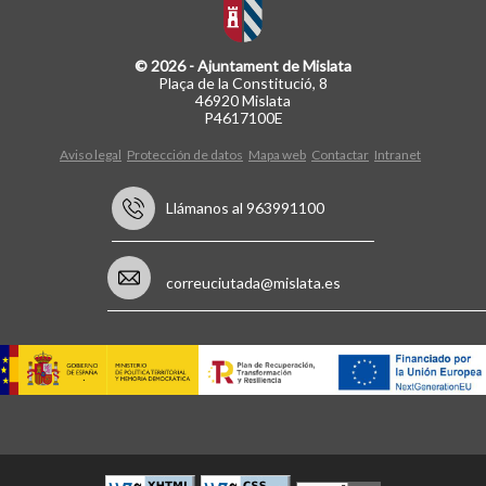
© 2026 - Ajuntament de Mislata
Plaça de la Constitució, 8
46920 Mislata
P4617100E
Aviso legal
Protección de datos
Mapa web
Contactar
Intranet
Llámanos al 963991100
correuciutada@mislata.es