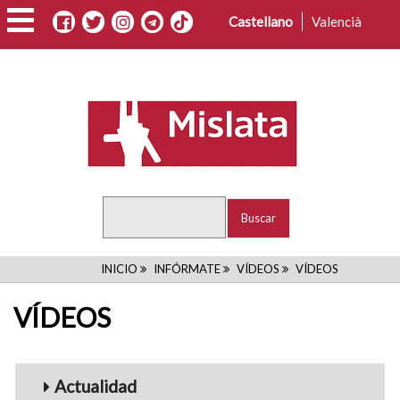
Pasar
Castellano
Valencià
al
contenido
principal
Buscar
RUTA
INICIO
INFÓRMATE
VÍDEOS
VÍDEOS
DE
VÍDEOS
NAVEGACIÓN
Menu_Videos
Actualidad