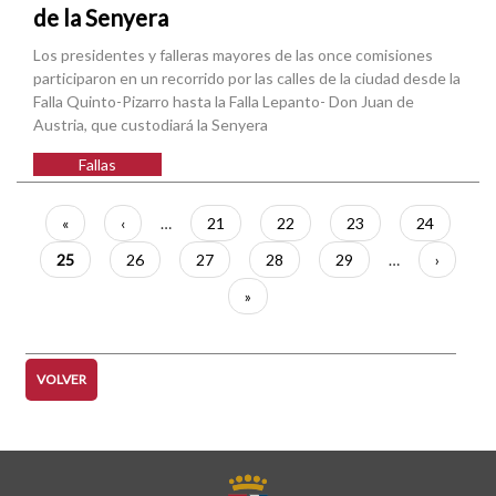
de la Senyera
Los presidentes y falleras mayores de las once comisiones
participaron en un recorrido por las calles de la ciudad desde la
Falla Quinto-Pizarro hasta la Falla Lepanto- Don Juan de
Austria, que custodiará la Senyera
Fallas
Paginación
Primera
«
Página
‹
…
Página
21
Página
22
Página
23
Página
24
página
anterior
Página
25
Página
26
Página
27
Página
28
Página
29
…
Siguient
›
actual
página
Última
»
página
VOLVER