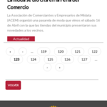
Comercio
La Asociación de Comerciantes y Empresarios de Mislata
(ACEM) organizó una pasarela de moda que vimos el sábado 16
de Abril con la que las tiendas del municipio presentaron sus
novedades a los vecinos.
Actualidad
Paginación
Primera
«
Página
‹
…
Página
119
Página
120
Página
121
Página
122
página
anterior
Página
123
Página
124
Página
125
Página
126
Página
127
…
actual
Siguiente
›
Última
»
página
página
VOLVER