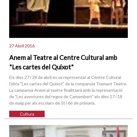
27 Abril 2016
Anem al Teatre al Centre Cultural amb
"Les cartes del Quixot"
Els dies 27 i 28 de abril es va representar al Centre Cultural
l'obra "Les cartes del Quixot" de la companyia Tramant Teatre.
La campanya Anem al teatre finalitzará amb la representació
de "Les aventures del regne de Camembert" els dies 17 i 18
de maig per als escolars de 5t i 6é de primaria.
Cultura