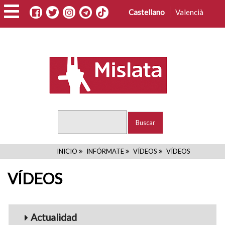
Pasar
Castellano
Valencià
al
contenido
principal
Buscar
RUTA
INICIO
INFÓRMATE
VÍDEOS
VÍDEOS
DE
VÍDEOS
NAVEGACIÓN
Menu_Videos
Actualidad