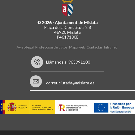
© 2026 - Ajuntament de Mislata
Plaça de la Constitució, 8
46920 Mislata
P4617100E
Aviso legal
Protección de datos
Mapa web
Contactar
Intranet
Llámanos al 963991100
correuciutada@mislata.es