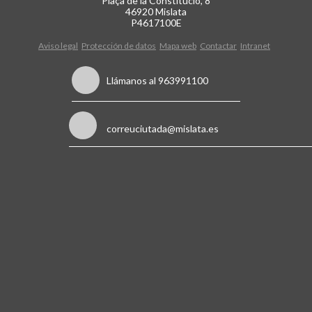
Plaça de la Constitució, 8
46920 Mislata
P4617100E
Aviso legal
Protección de datos
Mapa web
Contactar
Intranet
Llámanos al 963991100
correuciutada@mislata.es