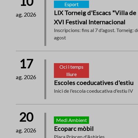
10
Esport
LIX Torneig d'Escacs "Villa de
ag. 2026
XVI Festival Internacional
Inscripcions: fins al 7 d'agost. Torneig: d
agost
17
Oci i temps
lliure
ag. 2026
Escoles coeducatives d'estiu
Inici de l'escola coeducativa d'estiu IV
20
Medi Ambient
Ecoparc mòbil
ag. 2026
Plaça Príncep d'Astúries