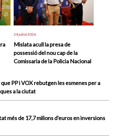
24 juliol 2026
ira
Mislata acull la presa de
possessió del nou cap de la
Comissaria de la Policia Nacional
a que PP i VOX rebutgen les esmenes per a
ques a la ciutat
tat més de 17,7 milions d'euros en inversions