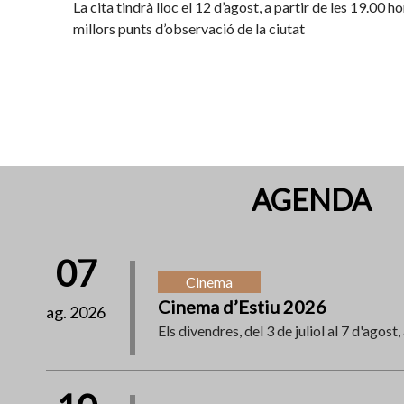
La cita tindrà lloc el 12 d’agost, a partir de les 19.00 ho
millors punts d’observació de la ciutat
AGENDA
07
Cinema
Cinema d’Estiu 2026
ag. 2026
Els divendres, del 3 de juliol al 7 d'agost,