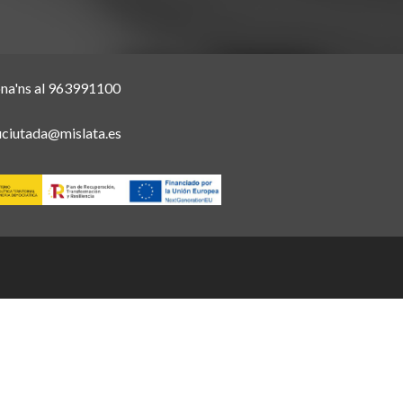
ona'ns al 963991100
uciutada@mislata.es