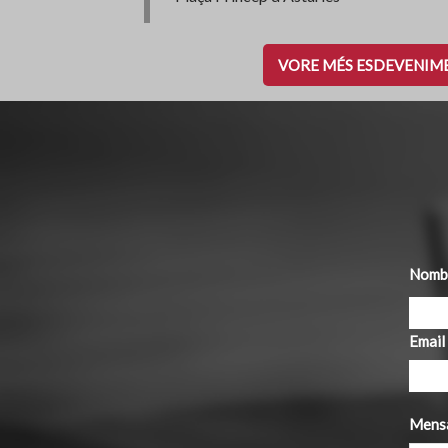
VORE MÉS ESDEVENIM
Nombr
Email
Mens