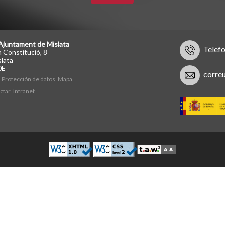
Ajuntament de Mislata
Telef
a Constitució, 8
lata
0E
corre
Protección de datos
Mapa
ctar
Intranet