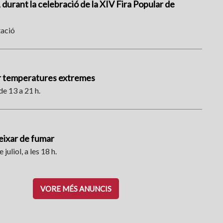
, durant la celebració de la XIV Fira Popular de
tació
er temperatures extremes
de 13 a 21 h.
deixar de fumar
 juliol, a les 18 h.
VORE MÉS ANUNCIS