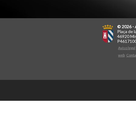
© 2026 - 
Plaça de l
46920 Mis
P461710
Aviso legal
web
Conta