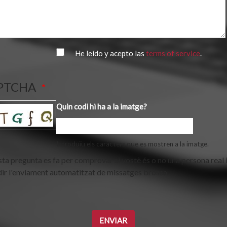
He leído y acepto las
terms of service
.
PTCHA
Quin codi hi ha a la imatge?
Introduïu els caràcters que es mostren a la imatge.
ta pregunta es fa per comprovar si vostè és o no una persona real 
ir l'enviament automatitzat de missatges brossa.