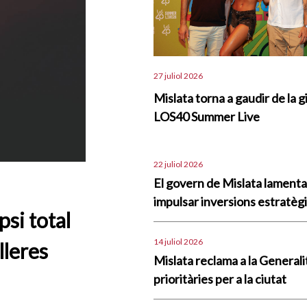
27 juliol 2026
Mislata torna a gaudir de la g
LOS40 Summer Live
22 juliol 2026
El govern de Mislata lament
impulsar inversions estratègi
psi total
14 juliol 2026
lleres
Mislata reclama a la Generali
prioritàries per a la ciutat