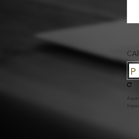
CA
Aques
imped