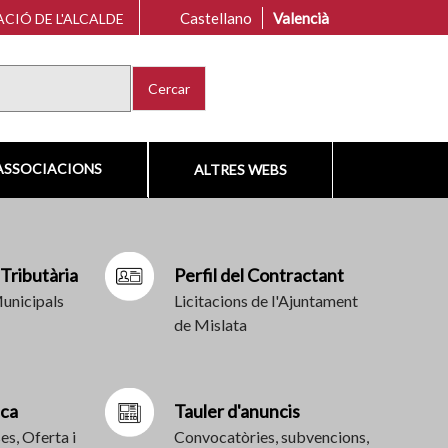
Castellano
Valencià
CIÓ DE L'ALCALDE
Cercar
ASSOCIACIONS
ALTRES WEBS
 Tributària
Perfil del Contractant
Municipals
Licitacions de l'Ajuntament
de Mislata
ica
Tauler d'anuncis
es, Oferta i
Convocatòries, subvencions,