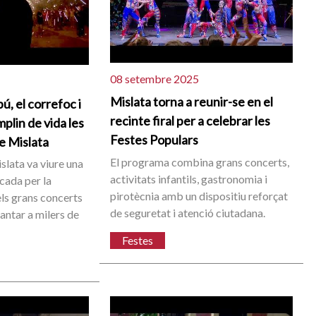
08 setembre 2025
Mislata torna a reunir-se en el
, el correfoc i
recinte firal per a celebrar les
plin de vida les
Festes Populars
e Mislata
El programa combina grans concerts,
islata va viure una
activitats infantils, gastronomia i
cada per la
pirotècnia amb un dispositiu reforçat
dels grans concerts
de seguretat i atenció ciutadana.
cantar a milers de
Festes