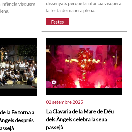
dissenyats perquè la infància visquera
 infància visquera
la festa de manera plena.
lena.
Festes
02 setembre 2025
La Clavaria de la Mare de Déu
 de la Fe torna a
dels Àngels celebra la seua
 Àngels després
passejà
passejà