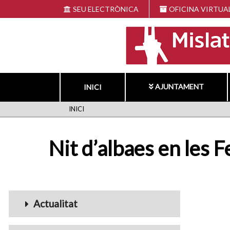
Vés
SEU ELECTRÒNICA
OFICINA VIRTUA
al
contingut
AJUNTAMENT
INICI
FIL
INICI
D'ARIADNA
Nit d’albaes en les 
Menu_Videos
Actualitat