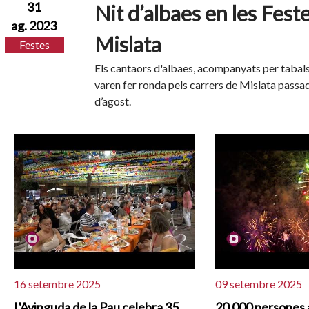
31
Nit d’albaes en les Fest
ag. 2023
Mislata
Festes
Els cantaors d'albaes, acompanyats per tabals, 
varen fer ronda pels carrers de Mislata passada
d’agost.
16 setembre 2025
09 setembre 2025
L'Avinguda de la Pau celebra 35
20.000 persones 