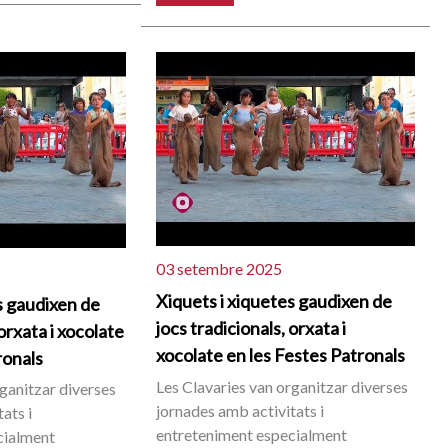
03 setembre 2025
Xiquets i xiquetes gaudixen de
s gaudixen de
jocs tradicionals, orxata i
 orxata i xocolate
xocolate en les Festes Patronals
ronals
Les Clavaries van organitzar diverses
rganitzar diverses
jornades amb activitats i
ats i
entreteniment especialment
cialment