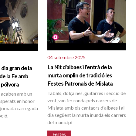
04 setembre 2025
La Nit d'albaes i l'entrà de la
 dia gran de la
murta omplin de tradició les
 de la Fe amb
Festes Patronals de Mislata
i pólvora
Tabals, dolçaines, guitarres i secció de
s acaben amb un
vent, van fer ronda pels carrers de
sperats en honor
Mislata amb els cantaors d'albaes i al
na jornada carregada
dia següent la murta inundà els carrers
ció.
del municipi
Festes