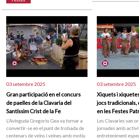
03 setembre 2025
03 setembre 2025
Gran participació en el concurs
Xiquets i xiquete
de paelles de la Clavaria del
jocs tradicionals,
Santíssim Crist de la Fe
en les Festes Pat
L'Avinguda Gregorio Gea va tornar a
Les Clavaries van o
convertir-se en el punt de trobada de
jornades amb activit
centenars de veïns i veïnes amb motiu
entreteniment espe