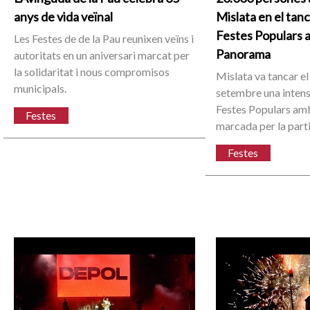
anys de vida veïnal
Mislata en el tan
Festes Populars 
Les Festes de de la Pau reunixen veïns i
Panorama
autoritats en un aniversari marcat per
la solidaritat i nous compromisos
Mislata va tancar el
municipals.
setembre una inten
Festes Populars amb
Festes
marcada per la part
Festes