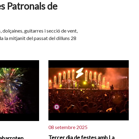
es Patronals de
dolçaines, guitarres i secció de vent,
 la mitjanit del passat del dilluns 28
08 setembre 2025
Tercer dia de festes amb La
abarroten