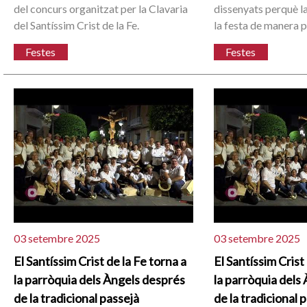
del concurs organitzat per la Clavaria
dissenyats perquè la
del Santíssim Crist de la Fe.
la festa de manera p
Festes
Festes
03 setembre 2025
03 setembre 2025
El Santíssim Crist de la Fe torna a
El Santíssim Crist
la parròquia dels Àngels després
la parròquia dels
de la tradicional passejà
de la tradicional 