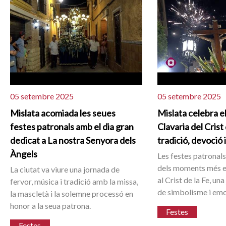
05 setembre 2025
05 setembre 2025
Mislata acomiada les seues
Mislata celebra el
festes patronals amb el dia gran
Clavaria del Crist
dedicat a La nostra Senyora dels
tradició, devoció 
Àngels
Les festes patronal
dels moments més e
La ciutat va viure una jornada de
al Crist de la Fe, u
fervor, música i tradició amb la missa,
de simbolisme i emo
la mascletà i la solemne processó en
honor a la seua patrona.
Festes
Festes