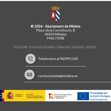
© 2026 - Ajuntament de Mislata
Plaça de la Constitució, 8
46920 Mislata
P4617100E
Aviso legal
Protección de datos
Mapa web
Contactar
Intranet
Telefona'ns al 963991100
correuciutada@mislata.es