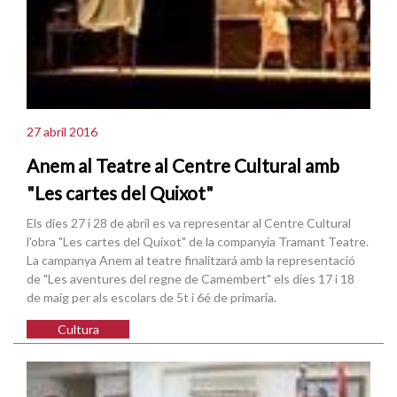
27 abril 2016
Anem al Teatre al Centre Cultural amb
"Les cartes del Quixot"
Els dies 27 i 28 de abril es va representar al Centre Cultural
l'obra "Les cartes del Quixot" de la companyia Tramant Teatre.
La campanya Anem al teatre finalitzará amb la representació
de "Les aventures del regne de Camembert" els dies 17 i 18
de maig per als escolars de 5t i 6é de primaria.
Cultura