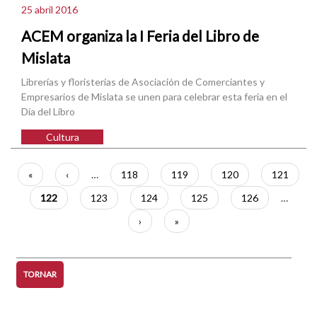
25 abril 2016
ACEM organiza la I Feria del Libro de
Mislata
Librerías y floristerías de Asociación de Comerciantes y
Empresarios de Mislata se unen para celebrar esta feria en el
Día del Libro
Cultura
Paginació
Primera
«
Pàgina
‹
…
Pàgina
118
Pàgina
119
Pàgina
120
Pàgina
121
pàgina
anterior
Pàgina
122
Pàgina
123
Pàgina
124
Pàgina
125
Pàgina
126
…
actual
Pàgina
›
Última
»
següent
pàgina
TORNAR