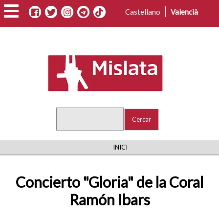
Vés
Castellano
Valencià
al
contingut
Cercar
FIL
INICI
D'ARIADNA
Concierto "Gloria" de la Coral
Ramón Ibars