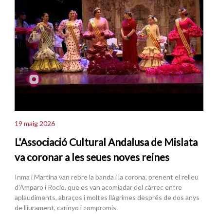
19 maig 2026
L'Associació Cultural Andalusa de Mislata
va coronar a les seues noves reines
Inma i Martina van rebre la banda i la corona, prenent el relleu
d'Amparo i Rocío, que es van acomiadar del càrrec entre
aplaudiments, abraços i moltes llàgrimes després de dos anys
de lliurament, carinyo i compromís.