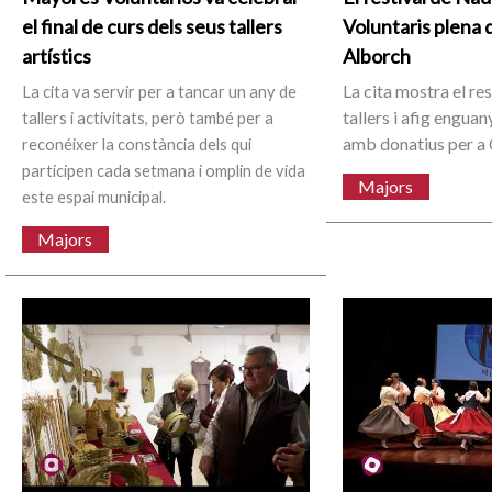
el final de curs dels seus tallers
Voluntaris plena 
artístics
Alborch
La cita mostra el res
La cita va servir per a tancar un any de
tallers i afig enguan
tallers i activitats, però també per a
amb donatius per a 
reconéixer la constància dels qui
participen cada setmana i omplin de vida
Majors
este espai municipal.
Majors