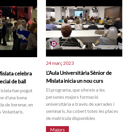
24 març 2023
L'Aula Universitària Sènior de
islata celebra
Mislata inicia un nou curs
cial de ball
El programa, que ofereix a les
Mislata han pogut
persones majors formació
itme d'una bona
universitària a través de xarrades i
a de berenar, en
seminaris, ha cobert totes les places
s Voluntaris.
de matrícula disponibles
Majors