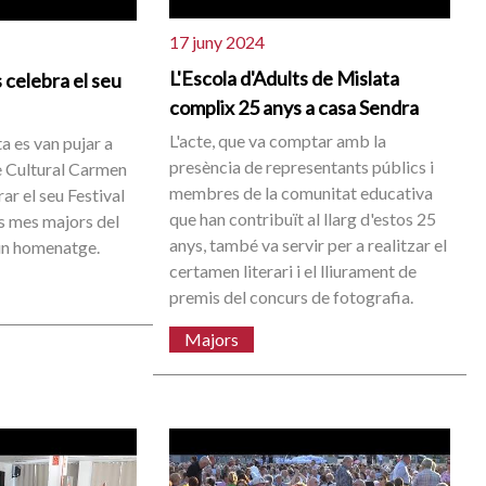
17 juny 2024
L'Escola d'Adults de Mislata
 celebra el seu
complix 25 anys a casa Sendra
L'acte, que va comptar amb la
a es van pujar a
presència de representants públics i
re Cultural Carmen
membres de la comunitat educativa
ar el seu Festival
que han contribuït al llarg d'estos 25
s mes majors del
anys, també va servir per a realitzar el
un homenatge.
certamen literari i el lliurament de
premis del concurs de fotografia.
Majors