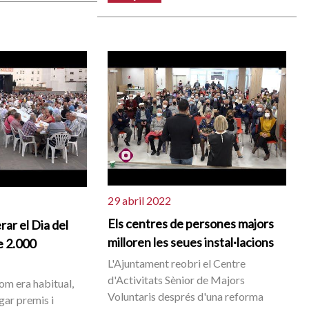
29 abril 2022
Els centres de persones majors
rar el Dia del
milloren les seues instal·lacions
e 2.000
L'Ajuntament reobri el Centre
d'Activitats Sènior de Majors
com era habitual,
Voluntaris després d'una reforma
egar premis i