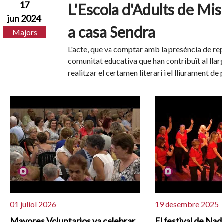
17
L'Escola d'Adults de Mi
jun 2024
a casa Sendra
Majors
L'acte, que va comptar amb la presència de re
comunitat educativa que han contribuït al llar
realitzar el certamen literari i el lliurament d
01 juliol 2026
19 desembre 2025
Mayores Voluntarios va celebrar
El festival de Na