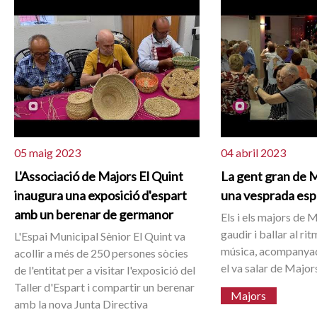
05 maig 2023
04 abril 2023
L'Associació de Majors El Quint
La gent gran de M
inaugura una exposició d'espart
una vesprada espe
amb un berenar de germanor
Els i els majors de 
gaudir i ballar al r
L'Espai Municipal Sènior El Quint va
música, acompanyad
acollir a més de 250 persones sòcies
el va salar de Major
de l'entitat per a visitar l'exposició del
Taller d'Espart i compartir un berenar
Majors
amb la nova Junta Directiva