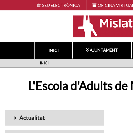
Vés
SEU ELECTRÒNICA
OFICINA VIRTUA
al
contingut
AJUNTAMENT
INICI
FIL
INICI
D'ARIADNA
L'Escola d'Adults de
Menu_Videos
Actualitat