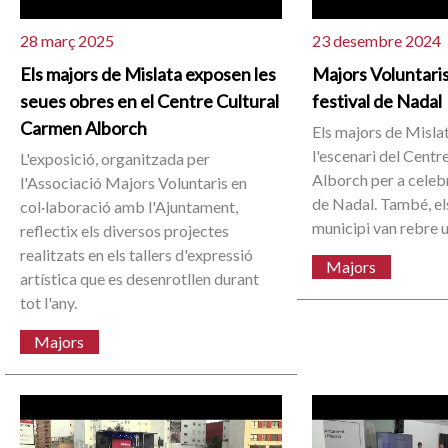
28 març 2025
23 desembre 2024
Els majors de Mislata exposen les
Majors Voluntaris
seues obres en el Centre Cultural
festival de Nadal
Carmen Alborch
Els majors de Mislat
l'escenari del Cent
L'exposició, organitzada per
Alborch per a celebr
l'Associació Majors Voluntaris en
de Nadal. També, el
col·laboració amb l'Ajuntament,
municipi van rebre 
reflectix els diversos projectes
realitzats en els tallers d'expressió
Majors
artística que es desenrotllen durant
tot l'any.
Majors