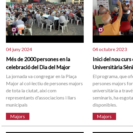
04 juny 2024
04 octubre 2023
Més de 2000 persones en la
Inici del nou curs 
celebració del Dia del Major
Universitària Sèn
La jornada va congregar en la Plaça
El programa, que ofe
Major al col·lectiu de persones majors
persones majors fo
de tota la ciutat, així com
universitària a travé
representants d'associacions i llars
seminaris, ha esgota
municipals
disponibles.
Majors
Majors