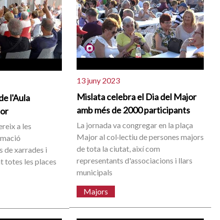
13 juny 2023
Mislata celebra el Dia del Major
de l'Aula
amb més de 2000 participants
ior
La jornada va congregar en la plaça
reix a les
Major al col·lectiu de persones majors
rmació
de tota la ciutat, així com
s de xarrades i
representants d'associacions i llars
t totes les places
municipals
Majors